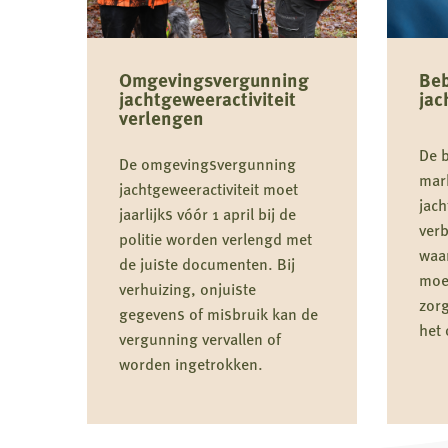
Omgevingsvergunning
Be
jachtgeweeractiviteit
jac
verlengen
De 
De omgevingsvergunning
mar
jachtgeweeractiviteit moet
jach
jaarlijks vóór 1 april bij de
verb
politie worden verlengd met
waa
de juiste documenten. Bij
moe
verhuizing, onjuiste
zorg
gegevens of misbruik kan de
het
vergunning vervallen of
worden ingetrokken.
Lees
Lees