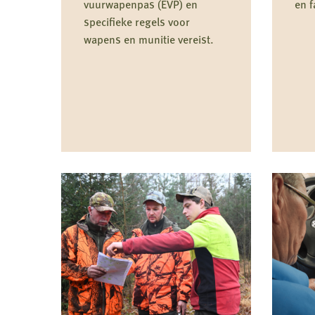
vuurwapenpas (EVP) en
en 
specifieke regels voor
wapens en munitie vereist.
Lees
Lees
meer
meer
over
over
Jagen
Standpu
in
het
buitenland