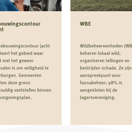
bouwingscontour
WBE
ht
bebouwingscontour jacht
Wildbeheereenheden (WB
keert het gebied waar
beheren lokaal wild,
t met het geweer
organiseren tellingen en
oden is om veiligheid te
bestrijden schade. Ze zijn
rborgen. Gemeenten
aanspreekpunt voor
ten deze grens
faunabeheer; 98% is
vuldig vaststellen binnen
aangesloten bij de
 omgevingsplan.
Jagersvereniging.
Lees