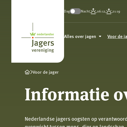
Dag
Nacht
06:12
21:19
Koninklijke
Nederlandse
Alles over jagen
Voor de j
Jagersvereniging
Voor de jager
Informatie o
Nederlandse jagers oogsten op verantwoorde 
evenwicht tussen mens, dier en landschap. Z