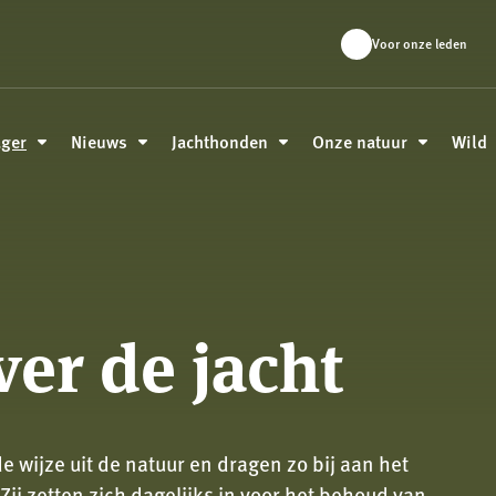
Voor onze leden
ager
Nieuws
Jachthonden
Onze natuur
Wild
ver de jacht
wijze uit de natuur en dragen zo bij aan het
ij zetten zich dagelijks in voor het behoud van