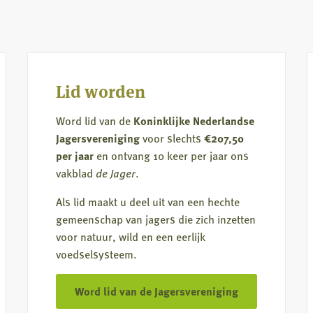
meer
over
ngscontour
WBE
Lid worden
Word lid van de
Koninklijke Nederlandse
Jagersvereniging
voor slechts
€207,50
per jaar
en ontvang 10 keer per jaar ons
vakblad
de Jager
.
Als lid maakt u deel uit van een hechte
gemeenschap van jagers die zich inzetten
voor natuur, wild en een eerlijk
voedselsysteem.
Word lid van de Jagersvereniging