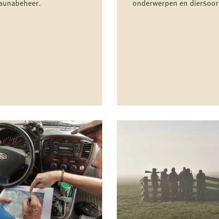
faunabeheer.
onderwerpen en diersoor
Lees
meer
over
nten
Veelgestelde
vragen