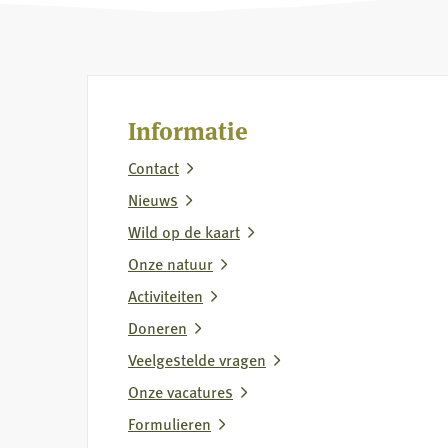
meer
meer
over
over
Omgevingsvergunning
Bebouwi
jachtgeweeractiviteit
jacht
Informatie
verlengen
Contact
Nieuws
Wild op de kaart
Onze natuur
Activiteiten
Doneren
Veelgestelde vragen
Onze vacatures
Formulieren