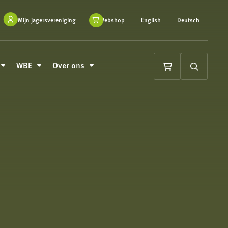
Mijn jagersvereniging
Webshop
English
Deutsch
WBE
Over ons
Winkelwagen
Zoeken