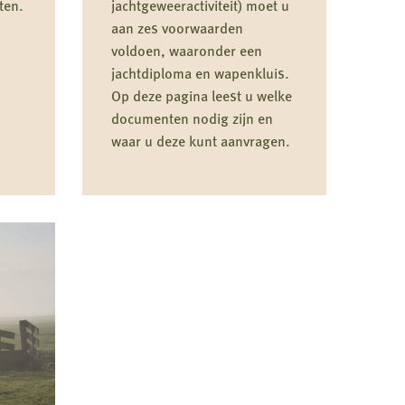
ten.
jachtgeweeractiviteit) moet u
aan zes voorwaarden
voldoen, waaronder een
jachtdiploma en wapenkluis.
Op deze pagina leest u welke
documenten nodig zijn en
waar u deze kunt aanvragen.
Lees
meer
over
Eerste
jachtakte
aanvragen