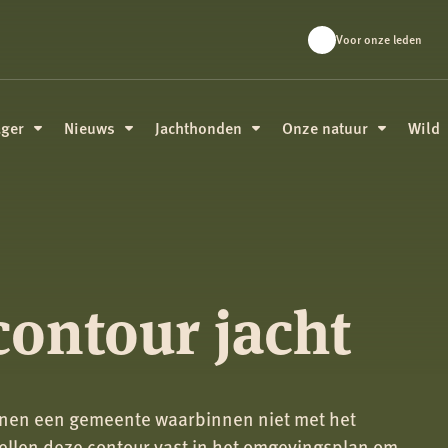
Voor onze leden
ager
Nieuws
Jachthonden
Onze natuur
Wild
ontour jacht
nnen een gemeente waarbinnen niet met het
llen deze contour vast in het omgevingsplan om