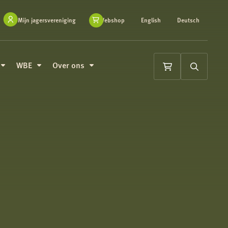
Mijn jagersvereniging
Webshop
English
Deutsch
WBE
Over ons
Winkelwagen
Zoeken