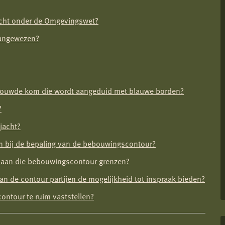
cht onder de Omgevingswet?
aangewezen?
bebouwde kom die wordt aangeduid met blauwe borden?
?
jacht?
n bij de bepaling van de bebouwingscontour?
k aan die bebouwingscontour grenzen?
an de contour partijen de mogelijkheid tot inspraak bieden?
ontour te ruim vaststellen?