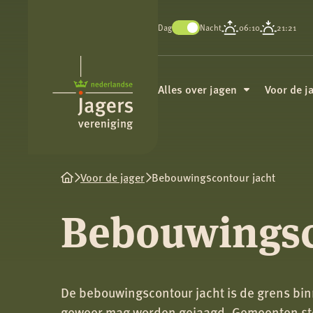
Dag
Nacht
06:10
21:21
Koninklijke
Nederlandse
Alles over jagen
Voor de j
Jagersvereniging
Voor de jager
Bebouwingscontour jacht
Bebouwingsc
De bebouwingscontour jacht is de grens bi
geweer mag worden gejaagd. Gemeenten ste