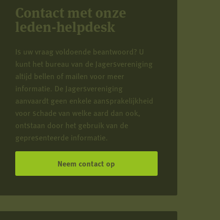
Contact met onze
leden-helpdesk
Is uw vraag voldoende beantwoord? U
kunt het bureau van de Jagersvereniging
altijd bellen of mailen voor meer
informatie. De Jagersvereniging
aanvaardt geen enkele aansprakelijkheid
voor schade van welke aard dan ook,
ontstaan door het gebruik van de
gepresenteerde informatie.
Neem contact op