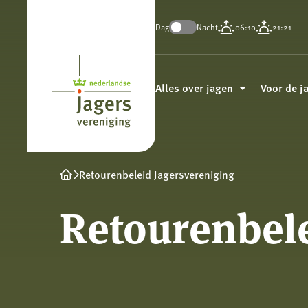
Dag
Nacht
06:10
21:21
Koninklijke
Nederlandse
Alles over jagen
Voor de j
Jagersvereniging
Retourenbeleid Jagersvereniging
Retourenbel