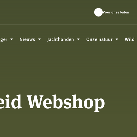
Voor onze leden
ager
Nieuws
Jachthonden
Onze natuur
Wild
eid Webshop