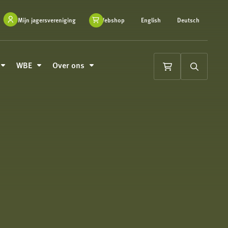
Mijn jagersvereniging
Webshop
English
Deutsch
WBE
Over ons
Winkelwagen
Zoeken