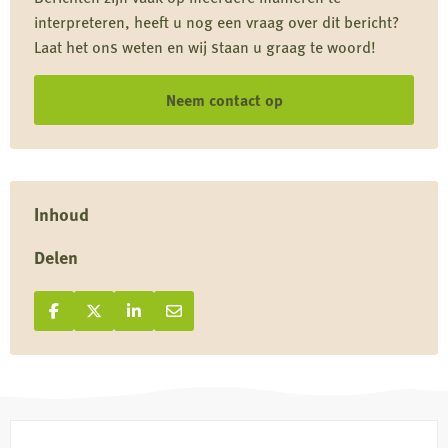
de
interpreteren, heeft u nog een vraag over dit bericht?
natuur
Laat het ons weten en wij staan u graag te woord!
Neem contact op
Inhoud
Delen
Deel op Facebook
Deel
Deel op X
Deel
Deel op LinkedIn
Deel
Deel via e-mail
Deel
op
op
op
via
Facebook
X
LinkedIn
e-
mail