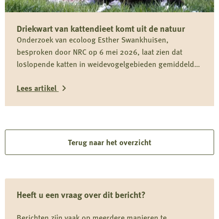
Nederlandse
Jagersvereniging
Driekwart van kattendieet komt uit de natuur
op
Onderzoek van ecoloog Esther Swankhuisen,
rapport
besproken door NRC op 6 mei 2026, laat zien dat
over
loslopende katten in weidevogelgebieden gemiddeld
vermeende
driekwart van hun dieet uit het wild halen en daarmee
wolvenstroperij
Lees artikel
onderdeel zijn van het predatiedebat. Voor kwetsbare
soorten zoals de grutto vormen katten niet alleen een
Lees
risico door directe predatie, maar ook door verstoring
rond nesten en kuikens.
meer
over
Terug naar het overzicht
Driekwart
van
kattendieet
Heeft u een vraag over dit bericht?
komt
uit
Berichten zijn vaak op meerdere manieren te