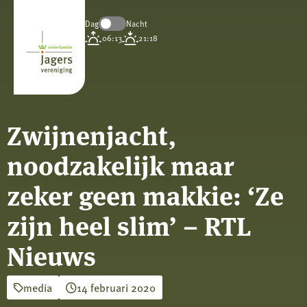
Dag
Nacht
Koninklijke
06:13
21:18
Nederlandse
Jagersvereniging
Zwijnenjacht,
noodzakelijk maar
zeker geen makkie: ‘Ze
zijn heel slim’ – RTL
Nieuws
media
14 februari 2020