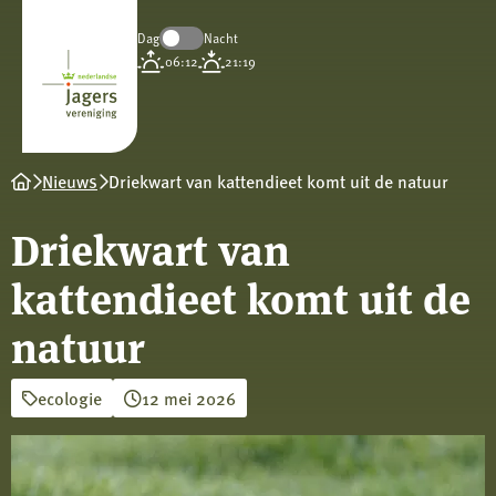
Dag
Nacht
Koninklijke
06:12
21:19
Nederlandse
Jagersvereniging
Nieuws
Driekwart van kattendieet komt uit de natuur
Driekwart van
kattendieet komt uit de
natuur
ecologie
12 mei 2026