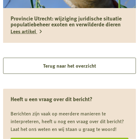
over
Toxocara
Provincie Utrecht: wijziging juridische situatie
(canis)
populatiebeheer exoten en verwilderde dieren
bij
Lees artikel
wilde
zwijnen
Lees
in
meer
Limburg
over
Terug naar het overzicht
Provincie
Utrecht:
wijziging
Heeft u een vraag over dit bericht?
juridische
situatie
Berichten zijn vaak op meerdere manieren te
populatiebeheer
interpreteren, heeft u nog een vraag over dit bericht?
exoten
Laat het ons weten en wij staan u graag te woord!
en