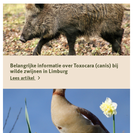
Belangrijke informatie over Toxocara (canis) bij
wilde zwijnen in Limburg
Lees artikel
Lees
meer
over
Belangrijke
informatie