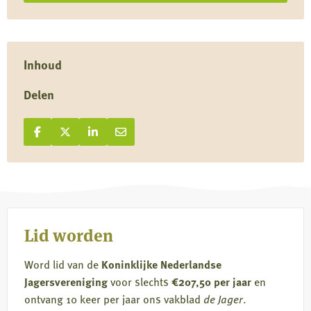
Inhoud
Delen
Deel op Facebook
Deel
Deel op X
Deel
Deel op LinkedIn
Deel
Deel via e-mail
Deel
op
op
op
via
Facebook
X
LinkedIn
e-
mail
Lid worden
Word lid van de
Koninklijke Nederlandse
Jagersvereniging
voor slechts
€207,50 per jaar
en
ontvang 10 keer per jaar ons vakblad
de Jager
.