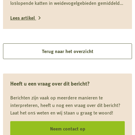
loslopende katten in weidevogelgebieden gemiddeld
vermeende
driekwart van hun dieet uit het wild halen en daarmee
wolvenstroperij
Lees artikel
onderdeel zijn van het predatiedebat. Voor kwetsbare
soorten zoals de grutto vormen katten niet alleen een
Lees
risico door directe predatie, maar ook door verstoring
rond nesten en kuikens.
meer
over
Terug naar het overzicht
Driekwart
van
kattendieet
Heeft u een vraag over dit bericht?
komt
uit
Berichten zijn vaak op meerdere manieren te
de
interpreteren, heeft u nog een vraag over dit bericht?
natuur
Laat het ons weten en wij staan u graag te woord!
Neem contact op