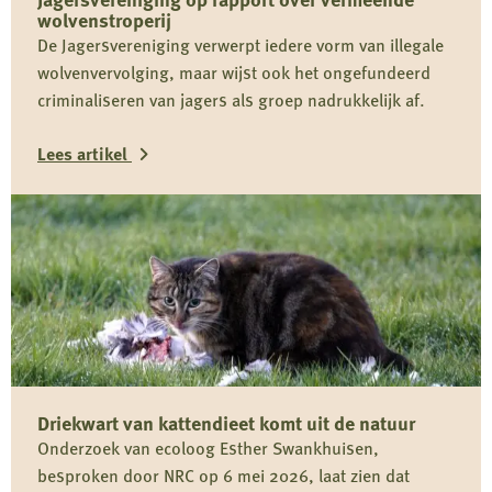
wolvenstroperij
De Jagersvereniging verwerpt iedere vorm van illegale
wolvenvervolging, maar wijst ook het ongefundeerd
criminaliseren van jagers als groep nadrukkelijk af.
Lees artikel
Lees
meer
over
Reactie
Koninklijke
Nederlandse
Jagersvereniging
Driekwart van kattendieet komt uit de natuur
op
Onderzoek van ecoloog Esther Swankhuisen,
rapport
besproken door NRC op 6 mei 2026, laat zien dat
over