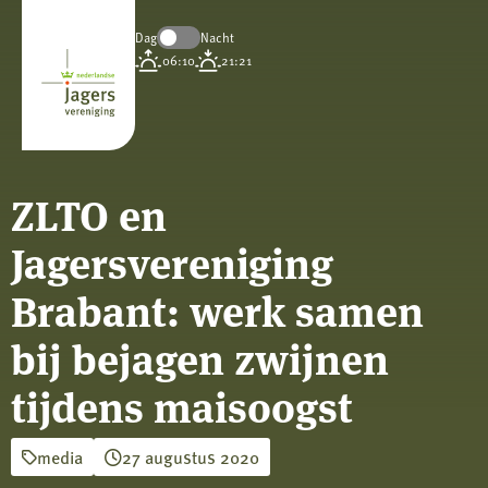
Dag
Nacht
Koninklijke
06:10
21:21
Nederlandse
Jagersvereniging
ZLTO en
Jagersvereniging
Brabant: werk samen
bij bejagen zwijnen
tijdens maisoogst
media
27 augustus 2020