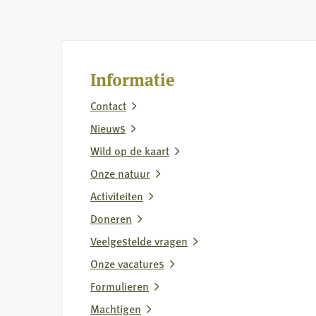
Nederlandse
Jagersvereniging
op
rapport
Informatie
over
Contact
vermeende
wolvenstroperij
Nieuws
Wild op de kaart
Onze natuur
Activiteiten
Doneren
Veelgestelde vragen
Onze vacatures
Formulieren
Machtigen