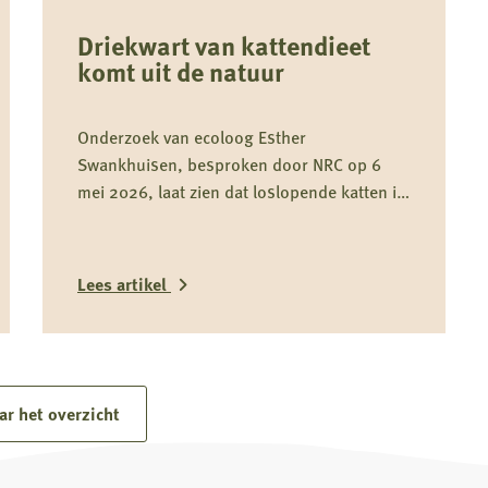
Driekwart van kattendieet
komt uit de natuur
Onderzoek van ecoloog Esther
Swankhuisen, besproken door NRC op 6
mei 2026, laat zien dat loslopende katten in
weidevogelgebieden gemiddeld driekwart
van hun dieet uit het wild halen en daarmee
onderdeel zijn van het predatiedebat. Voor
Lees artikel
kwetsbare soorten zoals de grutto vormen
katten niet alleen een risico door directe
Lees
predatie, maar ook door verstoring rond
meer
nesten en kuikens.
over
ar het overzicht
Driekwart
van