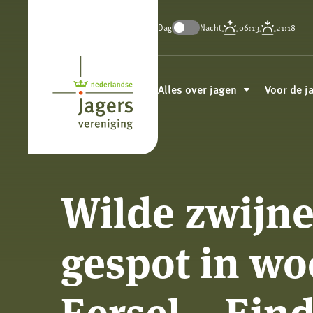
Dag
Nacht
06:13
21:18
Koninklijke
Nederlandse
Alles over jagen
Voor de j
Jagersvereniging
Wilde zwijn
gespot in w
Eersel – Ein