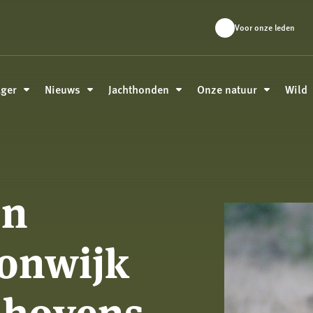
Voor onze leden
ager
Nieuws
Jachthonden
Onze natuur
Wild
en
oonwijk
dhovens