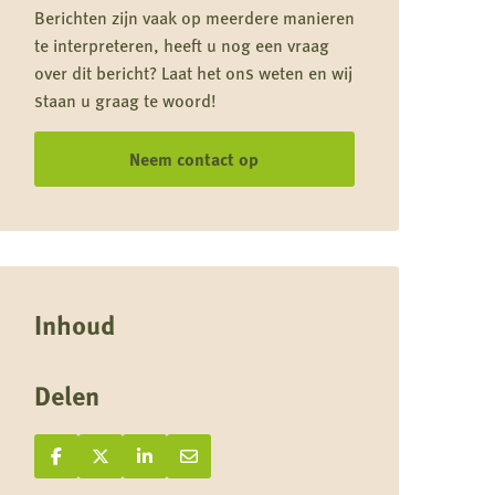
Berichten zijn vaak op meerdere manieren
te interpreteren, heeft u nog een vraag
over dit bericht? Laat het ons weten en wij
staan u graag te woord!
Neem contact op
Inhoud
Delen
Deel op Facebook
Deel
Deel op X
Deel
Deel op LinkedIn
Deel
Deel via e-mail
Deel