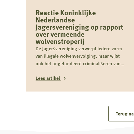
Reactie Koninklijke
Nederlandse
Jagersvereniging op rapport
over vermeende
wolvenstroperij
De Jagersvereniging verwerpt iedere vorm
van illegale wolvenvervolging, maar wijst
ook het ongefundeerd criminaliseren van
jagers als groep nadrukkelijk af.
Lees artikel
Lees
meer
over
Terug na
Reactie
Koninklijke