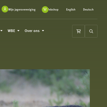
Mijn jagersvereniging
Webshop
English
Deutsch
WBE
Over ons
Winkelwagen
Zoeken