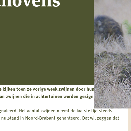
e kijken toen ze vorige week zwijnen door hun straat heen
n zwijnen die in achtertuinen werden gesignaleerd.
naleerd. Het aantal zwijnen neemt de laatste tijd steeds
 nulstand in Noord-Brabant gehanteerd. Dat wil zeggen dat