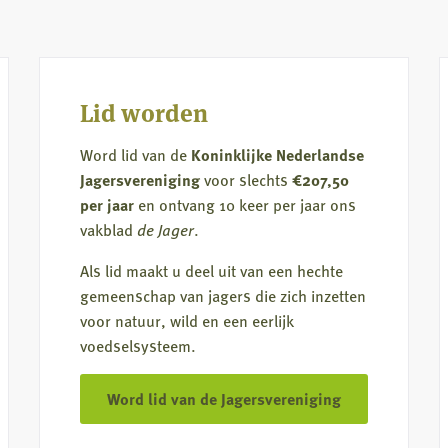
kattendieet
komt
uit
de
Lid worden
natuur
Word lid van de
Koninklijke Nederlandse
Jagersvereniging
voor slechts
€207,50
per jaar
en ontvang 10 keer per jaar ons
vakblad
de Jager
.
Als lid maakt u deel uit van een hechte
gemeenschap van jagers die zich inzetten
voor natuur, wild en een eerlijk
voedselsysteem.
Word lid van de Jagersvereniging