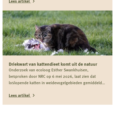
Lees artikel
Lees
meer
over
Reactie
Koninklijke
Nederlandse
Jagersvereniging
Driekwart van kattendieet komt uit de natuur
op
Onderzoek van ecoloog Esther Swankhuisen,
rapport
besproken door NRC op 6 mei 2026, laat zien dat
over
loslopende katten in weidevogelgebieden gemiddeld
vermeende
driekwart van hun dieet uit het wild halen en daarmee
wolvenstroperij
Lees artikel
onderdeel zijn van het predatiedebat. Voor kwetsbare
soorten zoals de grutto vormen katten niet alleen een
Lees
risico door directe predatie, maar ook door verstoring
rond nesten en kuikens.