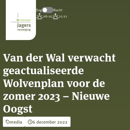
Dag
Nacht
Koninklijke
06:10
21:21
Nederlandse
Jagersvereniging
Van der Wal verwacht
geactualiseerde
Wolvenplan voor de
zomer 2023 – Nieuwe
Oogst
media
6 december 2022