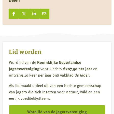
Delen
Deel op Facebook
Deel
Deel op X
Deel
Deel op LinkedIn
Deel
Deel via e-mail
Deel
op
op
op
via
Facebook
X
LinkedIn
e-
mail
Lid worden
Word lid van de
Koninklijke Nederlandse
Jagersvereniging
voor slechts
€207,50 per jaar
en
ontvang 10 keer per jaar ons vakblad
de Jager
.
Als lid maakt u deel uit van een hechte gemeenschap
van jagers die zich inzetten voor natuur, wild en een
eerlijk voedselsysteem.
Word lid van de Jagersvereniging