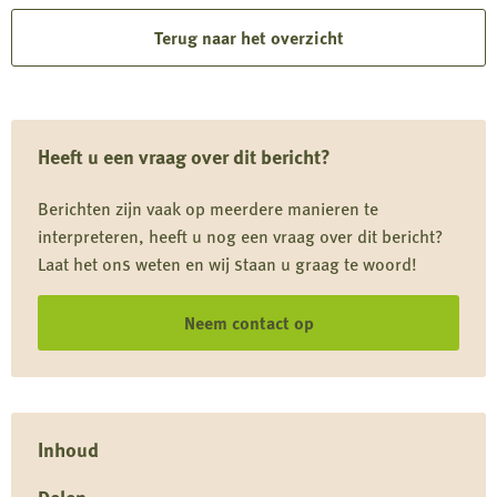
meer
over
Terug naar het overzicht
Driekwart
van
kattendieet
Heeft u een vraag over dit bericht?
komt
uit
Berichten zijn vaak op meerdere manieren te
de
interpreteren, heeft u nog een vraag over dit bericht?
natuur
Laat het ons weten en wij staan u graag te woord!
Neem contact op
Inhoud