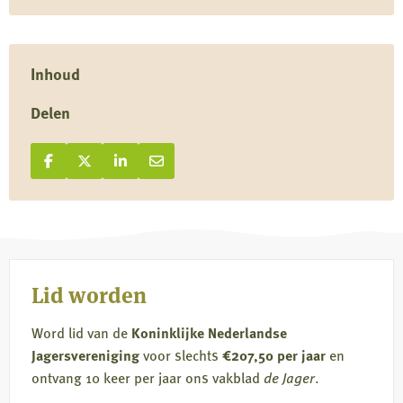
Inhoud
Delen
Deel op Facebook
Deel
Deel op X
Deel
Deel op LinkedIn
Deel
Deel via e-mail
Deel
op
op
op
via
Facebook
X
LinkedIn
e-
mail
Lid worden
Word lid van de
Koninklijke Nederlandse
Jagersvereniging
voor slechts
€207,50 per jaar
en
ontvang 10 keer per jaar ons vakblad
de Jager
.