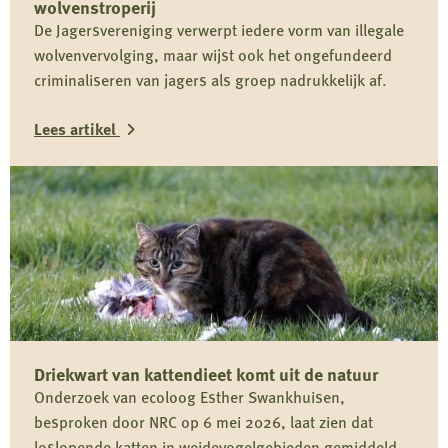
wolvenstroperij
De Jagersvereniging verwerpt iedere vorm van illegale
wolvenvervolging, maar wijst ook het ongefundeerd
criminaliseren van jagers als groep nadrukkelijk af.
Lees artikel
Lees
meer
over
Reactie
Koninklijke
Nederlandse
Jagersvereniging
Driekwart van kattendieet komt uit de natuur
op
Onderzoek van ecoloog Esther Swankhuisen,
rapport
besproken door NRC op 6 mei 2026, laat zien dat
over
loslopende katten in weidevogelgebieden gemiddeld