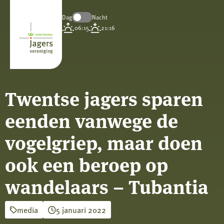
Dag
Nacht
Koninklijke
06:15
21:16
Nederlandse
Jagersvereniging
Twentse jagers sparen
eenden vanwege de
vogelgriep, maar doen
ook een beroep op
wandelaars – Tubantia
media
5 januari 2022