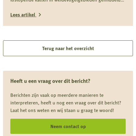
vermeende
driekwart van hun dieet uit het wild halen en daarmee
wolvenstroperij
Lees artikel
onderdeel zijn van het predatiedebat. Voor kwetsbare
soorten zoals de grutto vormen katten niet alleen een
Lees
risico door directe predatie, maar ook door verstoring
rond nesten en kuikens.
meer
over
Terug naar het overzicht
Driekwart
van
kattendieet
Heeft u een vraag over dit bericht?
komt
uit
Berichten zijn vaak op meerdere manieren te
de
interpreteren, heeft u nog een vraag over dit bericht?
natuur
Laat het ons weten en wij staan u graag te woord!
Neem contact op