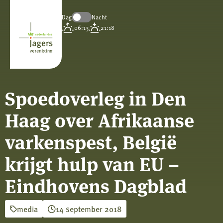
Dag
Nacht
Koninklijke
06:13
21:18
Nederlandse
Jagersvereniging
Spoedoverleg in Den
Haag over Afrikaanse
varkenspest, België
krijgt hulp van EU –
Eindhovens Dagblad
media
14 september 2018