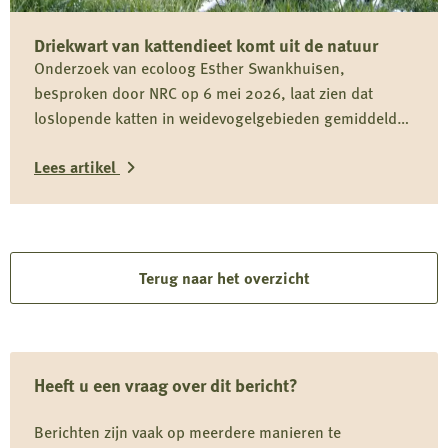
Jagersvereniging
Driekwart van kattendieet komt uit de natuur
op
Onderzoek van ecoloog Esther Swankhuisen,
rapport
besproken door NRC op 6 mei 2026, laat zien dat
over
loslopende katten in weidevogelgebieden gemiddeld
vermeende
driekwart van hun dieet uit het wild halen en daarmee
wolvenstroperij
Lees artikel
onderdeel zijn van het predatiedebat. Voor kwetsbare
soorten zoals de grutto vormen katten niet alleen een
Lees
risico door directe predatie, maar ook door verstoring
rond nesten en kuikens.
meer
over
Terug naar het overzicht
Driekwart
van
kattendieet
Heeft u een vraag over dit bericht?
komt
uit
Berichten zijn vaak op meerdere manieren te
de