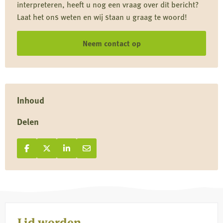
interpreteren, heeft u nog een vraag over dit bericht?
natuur
Laat het ons weten en wij staan u graag te woord!
Neem contact op
Inhoud
Delen
Deel op Facebook
Deel
Deel op X
Deel
Deel op LinkedIn
Deel
Deel via e-mail
Deel
op
op
op
via
Facebook
X
LinkedIn
e-
mail
Lid worden