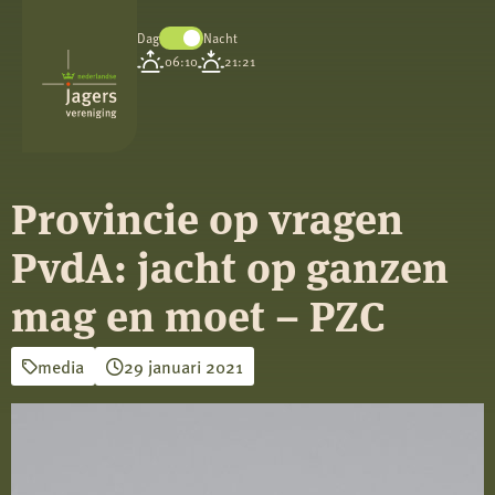
Dag
Nacht
Koninklijke
06:10
21:21
Nederlandse
Jagersvereniging
Provincie op vragen
PvdA: jacht op ganzen
mag en moet – PZC
media
29 januari 2021