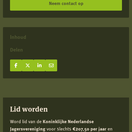
Neem contact op
Inhoud
Delen
Deel op Facebook
Deel
Deel op X
Deel
Deel op LinkedIn
Deel
Deel via e-mail
Deel
op
op
op
via
Facebook
X
LinkedIn
e-
mail
Lid worden
Word lid van de
Koninklijke Nederlandse
Jagersvereniging
voor slechts
€207,50 per jaar
en