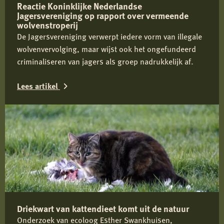
Reactie Koninklijke Nederlandse
Jagersvereniging op rapport over vermeende
wolvenstroperij
De Jagersvereniging verwerpt iedere vorm van illegale
wolvenvervolging, maar wijst ook het ongefundeerd
criminaliseren van jagers als groep nadrukkelijk af.
Lees artikel
Lees
meer
over
Reactie
Koninklijke
Nederlandse
Jagersvereniging
Driekwart van kattendieet komt uit de natuur
op
Onderzoek van ecoloog Esther Swankhuisen,
rapport