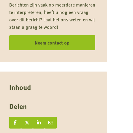
Berichten zijn vaak op meerdere manieren
te interpreteren, heeft u nog een vraag
over dit bericht? Laat het ons weten en wij
staan u graag te woord!
Neem contact op
Inhoud
Delen
Deel op Facebook
Deel
Deel op X
Deel
Deel op LinkedIn
Deel
Deel via e-mail
Deel