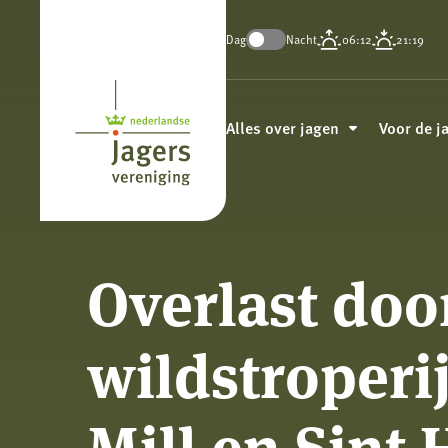
Dag
Nacht
06:12
21:19
Koninklijke
Nederlandse
Alles over jagen
Voor de j
Jagersvereniging
Overlast doo
wildstroperi
Mill en Sint 