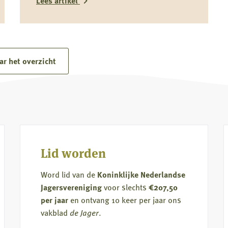
Lees artikel
kwetsbare soorten zoals de grutto vormen
katten niet alleen een risico door directe
Lees
predatie, maar ook door verstoring rond
meer
nesten en kuikens.
over
ar het overzicht
Driekwart
van
kattendieet
komt
uit
de
Lid worden
natuur
Word lid van de
Koninklijke Nederlandse
Jagersvereniging
voor slechts
€207,50
per jaar
en ontvang 10 keer per jaar ons
vakblad
de Jager
.