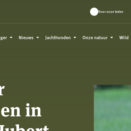
Voor onze leden
ager
Nieuws
Jachthonden
Onze natuur
Wild
r
jen in
Hubert –