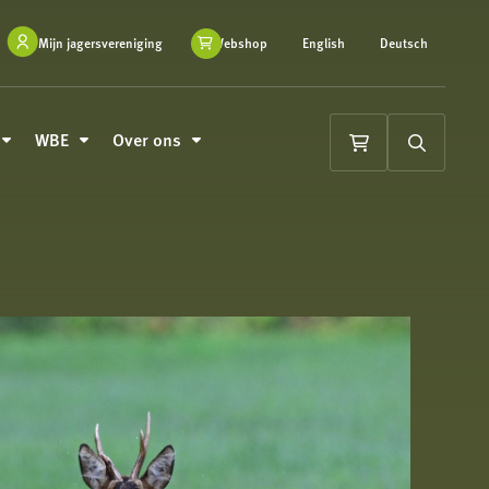
Mijn jagersvereniging
Webshop
English
Deutsch
WBE
Over ons
Winkelwagen
Zoeken