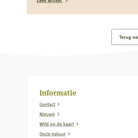
Lees artikel
Lees
meer
over
Terug na
Reactie
Koninklijke
Nederlandse
Jagersvereniging
op
rapport
Informatie
over
Contact
vermeende
wolvenstroperij
Nieuws
Wild op de kaart
Onze natuur