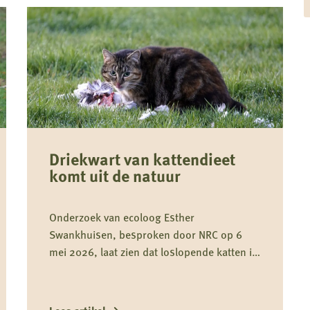
Driekwart van kattendieet
komt uit de natuur
Onderzoek van ecoloog Esther
Swankhuisen, besproken door NRC op 6
mei 2026, laat zien dat loslopende katten in
weidevogelgebieden gemiddeld driekwart
van hun dieet uit het wild halen en daarmee
onderdeel zijn van het predatiedebat. Voor