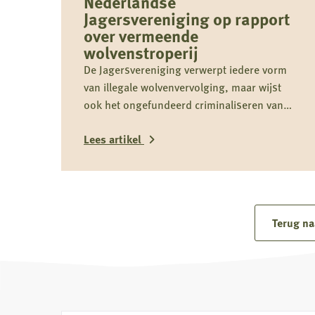
Nederlandse
Jagersvereniging op rapport
over vermeende
wolvenstroperij
De Jagersvereniging verwerpt iedere vorm
van illegale wolvenvervolging, maar wijst
ook het ongefundeerd criminaliseren van
jagers als groep nadrukkelijk af.
Lees artikel
Lees
meer
over
Terug na
Reactie
Koninklijke
Nederlandse
Jagersvereniging