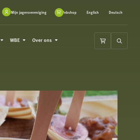
Mijn jagersvereniging
Webshop
English
Deutsch
WBE
Over ons
Winkelwagen
Zoeken