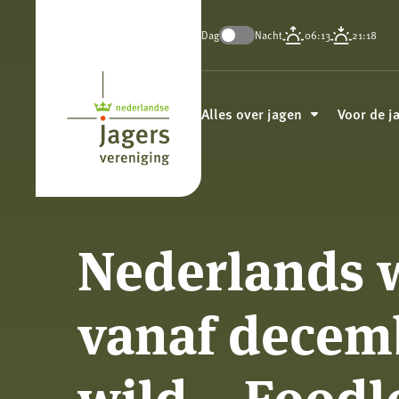
Dag
Nacht
06:13
21:18
Koninklijke
Nederlandse
Alles over jagen
Voor de j
Jagersvereniging
Nederlands w
vanaf decem
wild – Foodl