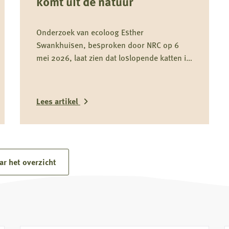
komt uit de natuur
Onderzoek van ecoloog Esther
Swankhuisen, besproken door NRC op 6
mei 2026, laat zien dat loslopende katten in
weidevogelgebieden gemiddeld driekwart
van hun dieet uit het wild halen en daarmee
onderdeel zijn van het predatiedebat. Voor
Lees artikel
kwetsbare soorten zoals de grutto vormen
katten niet alleen een risico door directe
Lees
predatie, maar ook door verstoring rond
meer
nesten en kuikens.
over
ar het overzicht
Driekwart
van
kattendieet
komt