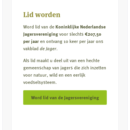
uit
de
Lid worden
natuur
Word lid van de
Koninklijke Nederlandse
Jagersvereniging
voor slechts
€207,50
per jaar
en ontvang 10 keer per jaar ons
vakblad
de Jager
.
Als lid maakt u deel uit van een hechte
gemeenschap van jagers die zich inzetten
voor natuur, wild en een eerlijk
voedselsysteem.
Word lid van de Jagersvereniging