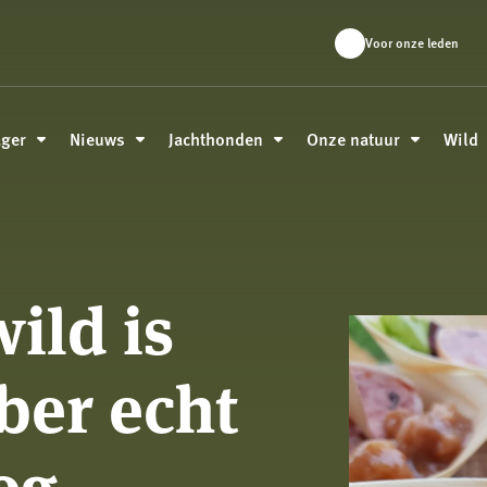
Voor onze leden
ager
Nieuws
Jachthonden
Onze natuur
Wild
ild is
ber echt
og