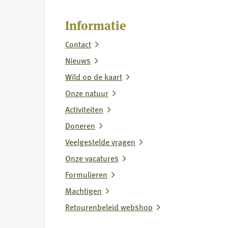
op
rapport
Informatie
over
Contact
vermeende
wolvenstroperij
Nieuws
Wild op de kaart
Onze natuur
Activiteiten
Doneren
Veelgestelde vragen
Onze vacatures
Formulieren
Machtigen
Retourenbeleid webshop