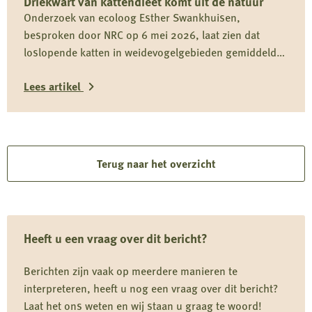
Driekwart van kattendieet komt uit de natuur
op
Onderzoek van ecoloog Esther Swankhuisen,
rapport
besproken door NRC op 6 mei 2026, laat zien dat
over
loslopende katten in weidevogelgebieden gemiddeld
vermeende
driekwart van hun dieet uit het wild halen en daarmee
wolvenstroperij
Lees artikel
onderdeel zijn van het predatiedebat. Voor kwetsbare
soorten zoals de grutto vormen katten niet alleen een
Lees
risico door directe predatie, maar ook door verstoring
rond nesten en kuikens.
meer
over
Terug naar het overzicht
Driekwart
van
kattendieet
Heeft u een vraag over dit bericht?
komt
uit
Berichten zijn vaak op meerdere manieren te
de
interpreteren, heeft u nog een vraag over dit bericht?
natuur
Laat het ons weten en wij staan u graag te woord!