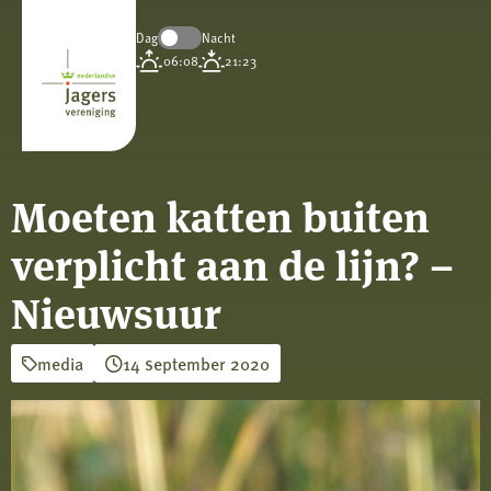
Dag
Nacht
Koninklijke
06:08
21:23
Nederlandse
Jagersvereniging
Moeten katten buiten
verplicht aan de lijn? –
Nieuwsuur
media
14 september 2020