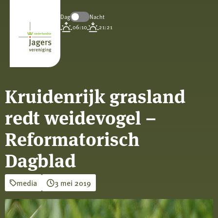
Dag
Nacht
Koninklijke
06:10
21:21
Nederlandse
Jagersvereniging
Kruidenrijk grasland
redt weidevogel –
Reformatorisch
Dagblad
media
3 mei 2019