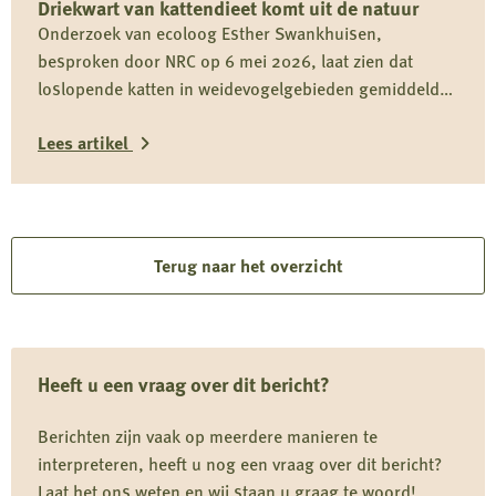
Driekwart van kattendieet komt uit de natuur
op
Onderzoek van ecoloog Esther Swankhuisen,
rapport
besproken door NRC op 6 mei 2026, laat zien dat
over
loslopende katten in weidevogelgebieden gemiddeld
vermeende
driekwart van hun dieet uit het wild halen en daarmee
wolvenstroperij
Lees artikel
onderdeel zijn van het predatiedebat. Voor kwetsbare
soorten zoals de grutto vormen katten niet alleen een
Lees
risico door directe predatie, maar ook door verstoring
rond nesten en kuikens.
meer
over
Terug naar het overzicht
Driekwart
van
kattendieet
Heeft u een vraag over dit bericht?
komt
uit
Berichten zijn vaak op meerdere manieren te
de
interpreteren, heeft u nog een vraag over dit bericht?
natuur
Laat het ons weten en wij staan u graag te woord!