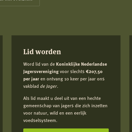
Driekwart
van
kattendieet
komt
uit
de
Lid worden
natuur
Word lid van de
Koninklijke Nederlandse
Jagersvereniging
voor slechts
€207,50
per jaar
en ontvang 10 keer per jaar ons
vakblad
de Jager
.
Als lid maakt u deel uit van een hechte
gemeenschap van jagers die zich inzetten
voor natuur, wild en een eerlijk
voedselsysteem.