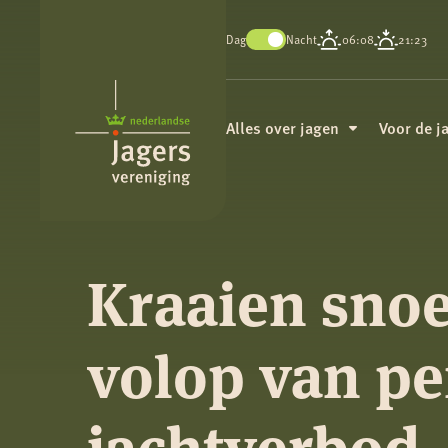
Dag
Nacht
06:08
21:23
Koninklijke
Nederlandse
Alles over jagen
Voor de j
Jagersvereniging
Kraaien sno
volop van pe
jachtverbod 