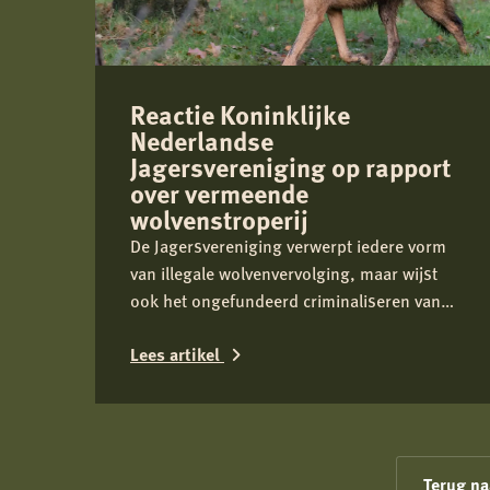
Reactie Koninklijke
Nederlandse
Jagersvereniging op rapport
over vermeende
wolvenstroperij
De Jagersvereniging verwerpt iedere vorm
van illegale wolvenvervolging, maar wijst
ook het ongefundeerd criminaliseren van
jagers als groep nadrukkelijk af.
Lees artikel
Lees
meer
over
Terug na