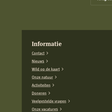
Reactie
Koninklijke
Nederlandse
Jagersvereniging
op
rapport
Informatie
over
Contact
vermeende
wolvenstroperij
Nieuws
Wild op de kaart
Onze natuur
Activiteiten
Doneren
Veelgestelde vragen
Onze vacatures