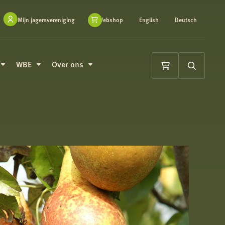
Mijn jagersvereniging
Webshop
English
Deutsch
WBE
Over ons
Winkelwagen
Zoeken