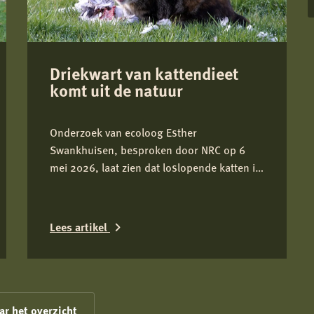
Driekwart van kattendieet
komt uit de natuur
Onderzoek van ecoloog Esther
Swankhuisen, besproken door NRC op 6
mei 2026, laat zien dat loslopende katten in
weidevogelgebieden gemiddeld driekwart
van hun dieet uit het wild halen en daarmee
onderdeel zijn van het predatiedebat. Voor
Lees artikel
kwetsbare soorten zoals de grutto vormen
katten niet alleen een risico door directe
Lees
predatie, maar ook door verstoring rond
meer
nesten en kuikens.
over
ar het overzicht