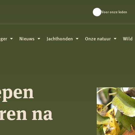
Voor onze leden
ager
Nieuws
Jachthonden
Onze natuur
Wild
epen
ren na
–