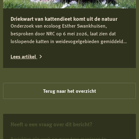
Nederlandse
Jagersvereniging
Driekwart van kattendieet komt uit de natuur
op
Onderzoek van ecoloog Esther Swankhuisen,
rapport
besproken door NRC op 6 mei 2026, laat zien dat
over
loslopende katten in weidevogelgebieden gemiddeld
vermeende
driekwart van hun dieet uit het wild halen en daarmee
wolvenstroperij
Lees artikel
onderdeel zijn van het predatiedebat. Voor kwetsbare
soorten zoals de grutto vormen katten niet alleen een
Lees
risico door directe predatie, maar ook door verstoring
rond nesten en kuikens.
meer
over
Terug naar het overzicht
Driekwart
van
kattendieet
Heeft u een vraag over dit bericht?
komt
uit
Berichten zijn vaak op meerdere manieren te