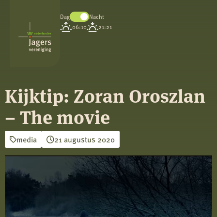
Dag
Nacht
Koninklijke
06:10
21:21
Nederlandse
Jagersvereniging
Kijktip: Zoran Oroszlan
– The movie
media
21 augustus 2020