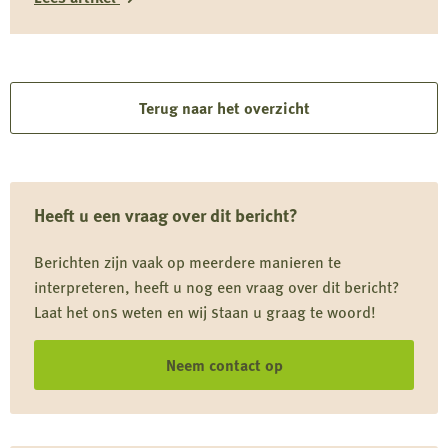
soorten zoals de grutto vormen katten niet alleen een
Lees
risico door directe predatie, maar ook door verstoring
rond nesten en kuikens.
meer
over
Terug naar het overzicht
Driekwart
van
kattendieet
Heeft u een vraag over dit bericht?
komt
uit
Berichten zijn vaak op meerdere manieren te
de
interpreteren, heeft u nog een vraag over dit bericht?
natuur
Laat het ons weten en wij staan u graag te woord!
Neem contact op