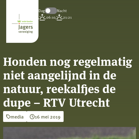
Dag
Nacht
Koninklijke
06:10
21:21
Nederlandse
Jagersvereniging
Honden nog regelmatig
niet aangelijnd in de
natuur, reekalfjes de
dupe – RTV Utrecht
media
16 mei 2019