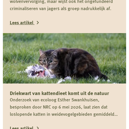
wolvenvervolging, maar wijst ook het ongefundeerd
criminaliseren van jagers als groep nadrukkelijk af.
Lees artikel
Lees
meer
over
Reactie
Koninklijke
Nederlandse
Jagersvereniging
Driekwart van kattendieet komt uit de natuur
op
Onderzoek van ecoloog Esther Swankhuisen,
rapport
besproken door NRC op 6 mei 2026, laat zien dat
over
loslopende katten in weidevogelgebieden gemiddeld
vermeende
driekwart van hun dieet uit het wild halen en daarmee
wolvenstroperij
Lees artikel
onderdeel zijn van het predatiedebat. Voor kwetsbare