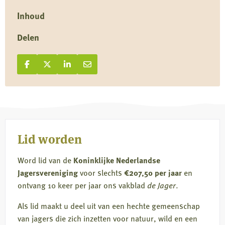
Inhoud
Delen
Deel op Facebook
Deel
Deel op X
Deel
Deel op LinkedIn
Deel
Deel via e-mail
Deel
op
op
op
via
Facebook
X
LinkedIn
e-
mail
Lid worden
Word lid van de
Koninklijke Nederlandse
Jagersvereniging
voor slechts
€207,50 per jaar
en
ontvang 10 keer per jaar ons vakblad
de Jager
.
Als lid maakt u deel uit van een hechte gemeenschap
van jagers die zich inzetten voor natuur, wild en een