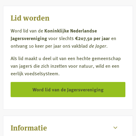
mail
Lid worden
Word lid van de
Koninklijke Nederlandse
Jagersvereniging
voor slechts
€207,50 per jaar
en
ontvang 10 keer per jaar ons vakblad
de Jager
.
Als lid maakt u deel uit van een hechte gemeenschap
van jagers die zich inzetten voor natuur, wild en een
eerlijk voedselsysteem.
Word lid van de Jagersvereniging
Informatie