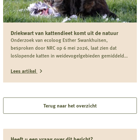
Koninklijke
Nederlandse
Jagersvereniging
Driekwart van kattendieet komt uit de natuur
op
Onderzoek van ecoloog Esther Swankhuisen,
rapport
besproken door NRC op 6 mei 2026, laat zien dat
over
loslopende katten in weidevogelgebieden gemiddeld
vermeende
driekwart van hun dieet uit het wild halen en daarmee
wolvenstroperij
Lees artikel
onderdeel zijn van het predatiedebat. Voor kwetsbare
soorten zoals de grutto vormen katten niet alleen een
Lees
risico door directe predatie, maar ook door verstoring
rond nesten en kuikens.
meer
over
Terug naar het overzicht
Driekwart
van
kattendieet
Heeft u een vraag over dit bericht?
komt