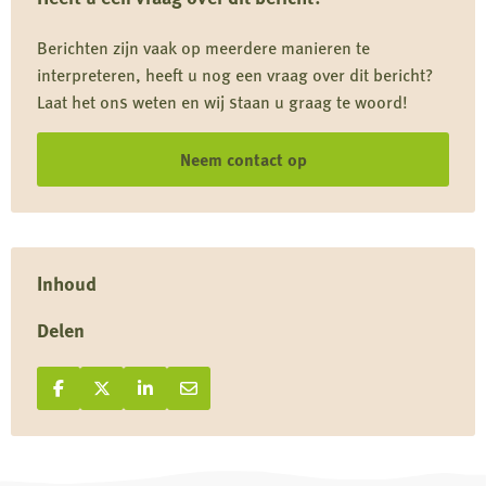
uit
Berichten zijn vaak op meerdere manieren te
de
interpreteren, heeft u nog een vraag over dit bericht?
natuur
Laat het ons weten en wij staan u graag te woord!
Neem contact op
Inhoud
Delen
Deel op Facebook
Deel
Deel op X
Deel
Deel op LinkedIn
Deel
Deel via e-mail
Deel
op
op
op
via
Facebook
X
LinkedIn
e-