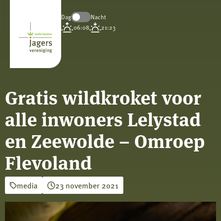
Dag
Nacht
Koninklijke
06:08
21:23
Nederlandse
Jagersvereniging
Gratis wildkroket voor
alle inwoners Lelystad
en Zeewolde – Omroep
Flevoland
media
23 november 2021