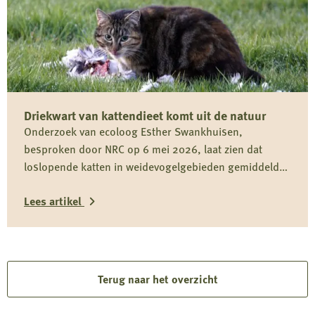
over
Reactie
Koninklijke
Nederlandse
Jagersvereniging
Driekwart van kattendieet komt uit de natuur
op
Onderzoek van ecoloog Esther Swankhuisen,
rapport
besproken door NRC op 6 mei 2026, laat zien dat
over
loslopende katten in weidevogelgebieden gemiddeld
vermeende
driekwart van hun dieet uit het wild halen en daarmee
wolvenstroperij
Lees artikel
onderdeel zijn van het predatiedebat. Voor kwetsbare
soorten zoals de grutto vormen katten niet alleen een
Lees
risico door directe predatie, maar ook door verstoring
rond nesten en kuikens.
meer
over
Terug naar het overzicht
Driekwart