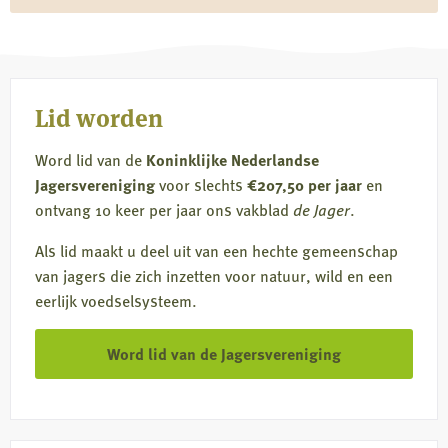
op
op
op
via
Facebook
X
LinkedIn
e-
mail
Lid worden
Word lid van de
Koninklijke Nederlandse
Jagersvereniging
voor slechts
€207,50 per jaar
en
ontvang 10 keer per jaar ons vakblad
de Jager
.
Als lid maakt u deel uit van een hechte gemeenschap
van jagers die zich inzetten voor natuur, wild en een
eerlijk voedselsysteem.
Word lid van de Jagersvereniging