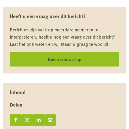
van
kattendieet
Heeft u een vraag over dit bericht?
komt
uit
Berichten zijn vaak op meerdere manieren te
de
interpreteren, heeft u nog een vraag over dit bericht?
natuur
Laat het ons weten en wij staan u graag te woord!
Neem contact op
Inhoud
Delen
Deel op Facebook
Deel
Deel op X
Deel
Deel op LinkedIn
Deel
Deel via e-mail
Deel