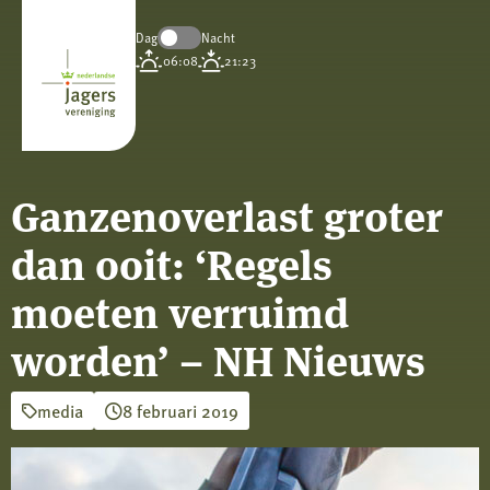
Dag
Nacht
Koninklijke
06:08
21:23
Nederlandse
Jagersvereniging
Ganzenoverlast groter
dan ooit: ‘Regels
moeten verruimd
worden’ – NH Nieuws
media
8 februari 2019