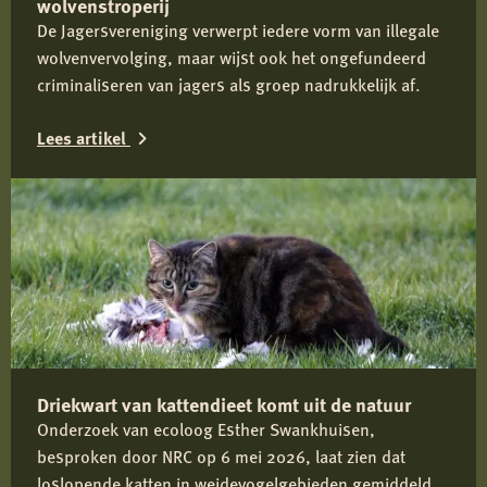
wolvenstroperij
De Jagersvereniging verwerpt iedere vorm van illegale
wolvenvervolging, maar wijst ook het ongefundeerd
criminaliseren van jagers als groep nadrukkelijk af.
Lees artikel
Lees
meer
over
Reactie
Koninklijke
Nederlandse
Jagersvereniging
Driekwart van kattendieet komt uit de natuur
op
Onderzoek van ecoloog Esther Swankhuisen,
rapport
besproken door NRC op 6 mei 2026, laat zien dat
over
loslopende katten in weidevogelgebieden gemiddeld