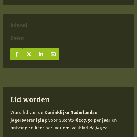
Inhoud
Delen
Deel op Facebook
Deel
Deel op X
Deel
Deel op LinkedIn
Deel
Deel via e-mail
Deel
op
op
op
via
Facebook
X
LinkedIn
e-
mail
Lid worden
Word lid van de
Koninklijke Nederlandse
Jagersvereniging
voor slechts
€207,50 per jaar
en
ontvang 10 keer per jaar ons vakblad
de Jager
.