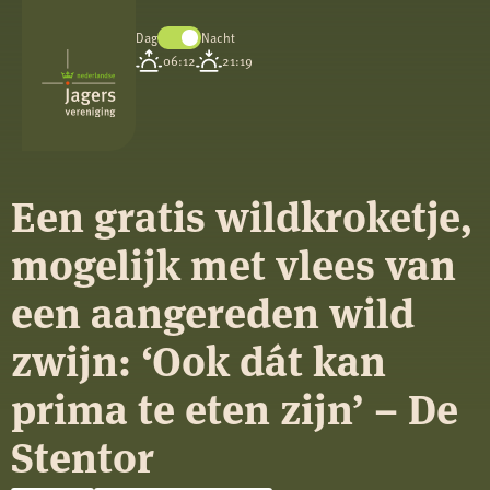
Dag
Nacht
Koninklijke
06:12
21:19
Nederlandse
Jagersvereniging
Een gratis wildkroketje,
mogelijk met vlees van
een aangereden wild
zwijn: ‘Ook dát kan
prima te eten zijn’ – De
Stentor