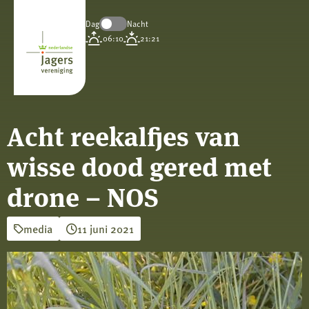
Dag
Nacht
Koninklijke
06:10
21:21
Nederlandse
Jagersvereniging
Acht reekalfjes van
wisse dood gered met
drone – NOS
media
11 juni 2021