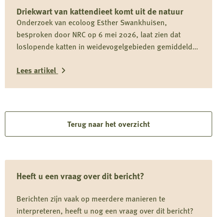
Driekwart van kattendieet komt uit de natuur
op
Onderzoek van ecoloog Esther Swankhuisen,
rapport
besproken door NRC op 6 mei 2026, laat zien dat
over
loslopende katten in weidevogelgebieden gemiddeld
vermeende
driekwart van hun dieet uit het wild halen en daarmee
wolvenstroperij
Lees artikel
onderdeel zijn van het predatiedebat. Voor kwetsbare
soorten zoals de grutto vormen katten niet alleen een
Lees
risico door directe predatie, maar ook door verstoring
rond nesten en kuikens.
meer
over
Terug naar het overzicht
Driekwart
van
kattendieet
Heeft u een vraag over dit bericht?
komt
uit
Berichten zijn vaak op meerdere manieren te
de
interpreteren, heeft u nog een vraag over dit bericht?
natuur