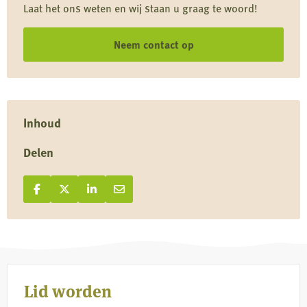
Laat het ons weten en wij staan u graag te woord!
Neem contact op
Inhoud
Delen
Deel op Facebook
Deel
Deel op X
Deel
Deel op LinkedIn
Deel
Deel via e-mail
Deel
op
op
op
via
Facebook
X
LinkedIn
e-
mail
Lid worden