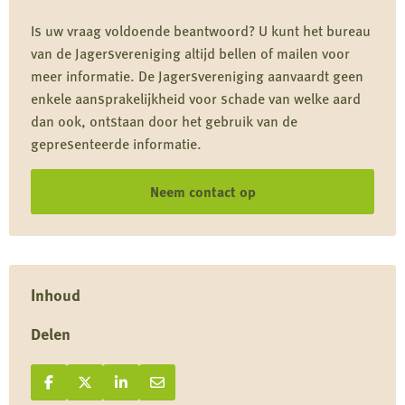
Is uw vraag voldoende beantwoord? U kunt het bureau
van de Jagersvereniging altijd bellen of mailen voor
meer informatie. De Jagersvereniging aanvaardt geen
enkele aansprakelijkheid voor schade van welke aard
dan ook, ontstaan door het gebruik van de
gepresenteerde informatie.
Neem contact op
Inhoud
Delen
Deel op Facebook
Deel
Deel op X
Deel
Deel op LinkedIn
Deel
Deel via e-mail
Deel