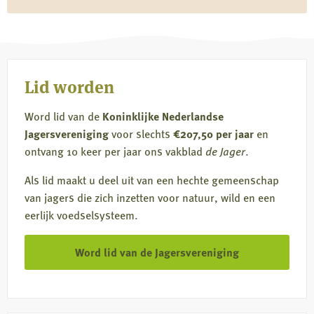
op
op
op
via
Facebook
X
LinkedIn
e-
mail
Lid worden
Word lid van de
Koninklijke Nederlandse
Jagersvereniging
voor slechts
€207,50 per jaar
en
ontvang 10 keer per jaar ons vakblad
de Jager
.
Als lid maakt u deel uit van een hechte gemeenschap
van jagers die zich inzetten voor natuur, wild en een
eerlijk voedselsysteem.
Word lid van de Jagersvereniging