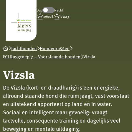
Dag
Nacht
Koninklijke
06:08
21:23
Nederlandse
Jagersvereniging
Jachthonden
Hondenrassen
FCI Rasgroep 7 – Voorstaande honden
Vizsla
Vizsla
De Vizsla (kort- en draadharig) is een energieke,
allround staande hond die ruim jaagt, vast voorstaat
en uitstekend apporteert op land en in water.
Sociaal en intelligent maar gevoelig: vraagt
tactvolle, consequente training en dagelijks veel
beweging en mentale uitdaging.