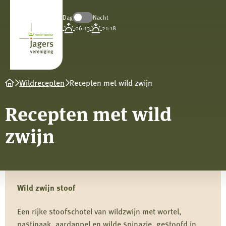
Dag
Nacht
Koninklijke
06:13
21:18
Nederlandse
Jagersvereniging
Wildrecepten
Recepten met wild zwijn
Recepten met wild
zwijn
Wild zwijn stoof
Een rijke stoofschotel van wildzwijn met wortel,
pastinaak, aardappel en wilde spinazie, gestoofd in