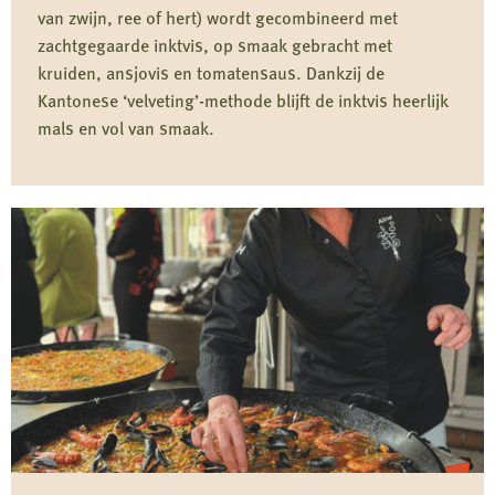
van zwijn, ree of hert) wordt gecombineerd met
zachtgegaarde inktvis, op smaak gebracht met
kruiden, ansjovis en tomatensaus. Dankzij de
Kantonese ‘velveting’-methode blijft de inktvis heerlijk
mals en vol van smaak.
Lees
meer
over
Calamari
Selvaggi
met
wildgehakt