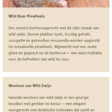
Wild
Zwijn
Wild Boar Pinwheels
Een zomers barbecuegerecht met de rijke smaak van
wild zwijn. Dunne plakken spek, kruidig gehakt,
courgette en gesmolten mozzarella worden opgerold
tot smaakvolle pinwheels. Afgewerkt met een zoete
glaze en gegaard op de barbecue — een ware traktatie
voor de liefhebber van wild én vuur.
Lees
meer
Wontons van Wild Zwijn
over
Wild
Gevulde wontons van wild zwijn in een geurige
Boar
bouillon met gember en bosui — een elegant
voorgerecht met Aziatische invloeden dat zacht en
Pinwheels