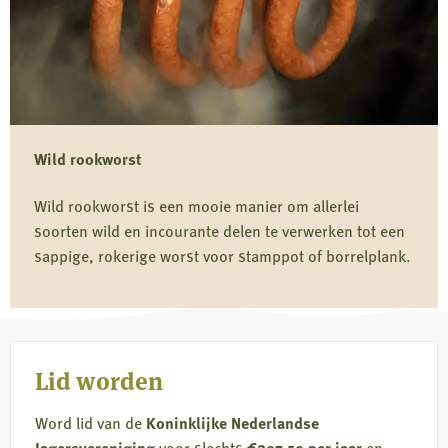
van
overloper
Wild rookworst
Wild rookworst is een mooie manier om allerlei
soorten wild en incourante delen te verwerken tot een
sappige, rokerige worst voor stamppot of borrelplank.
Lees
meer
Lid worden
over
Wild
Word lid van de
Koninklijke Nederlandse
rookworst
Jagersvereniging
voor slechts
€207,50 per jaar
en