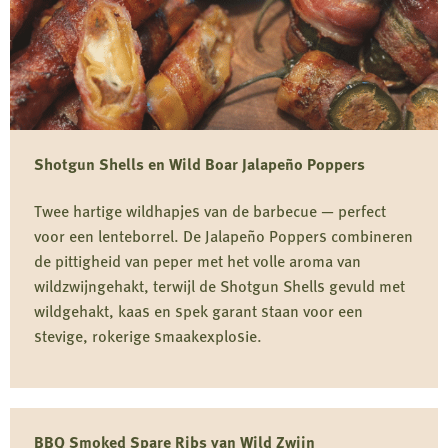
ballen
Shotgun Shells en Wild Boar Jalapeño Poppers
Twee hartige wildhapjes van de barbecue — perfect
voor een lenteborrel. De Jalapeño Poppers combineren
de pittigheid van peper met het volle aroma van
wildzwijngehakt, terwijl de Shotgun Shells gevuld met
wildgehakt, kaas en spek garant staan voor een
stevige, rokerige smaakexplosie.
Lees
meer
BBQ Smoked Spare Ribs van Wild Zwijn