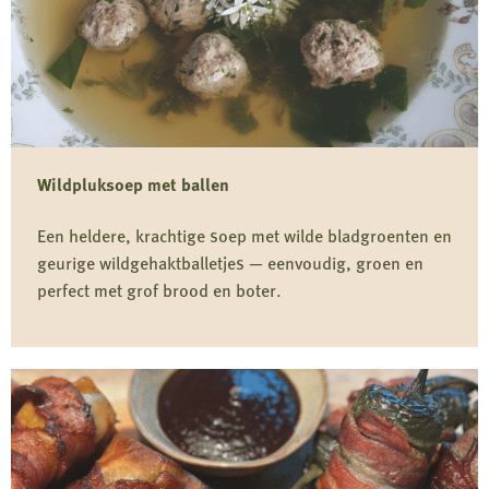
Wildpluksoep met ballen
Een heldere, krachtige soep met wilde bladgroenten en
geurige wildgehaktballetjes — eenvoudig, groen en
perfect met grof brood en boter.
Lees
meer
over
Wildpluksoep
met