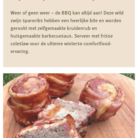
over
Shotgun
Weer of geen weer – de BBQ kan altijd aan! Deze wild
Shells
zwijn spareribs hebben een heerlijke bite en worden
gerookt met zelfgemaakte kruidenrub en
en
huisgemaakte barbecuesaus. Serveer met frisse
Wild
coleslaw voor de ultieme winterse comfortfood-
Boar
ervaring.
Jalapeño
Poppers
Lees
meer
over
BBQ
Smoked
Spare
Ribs
van