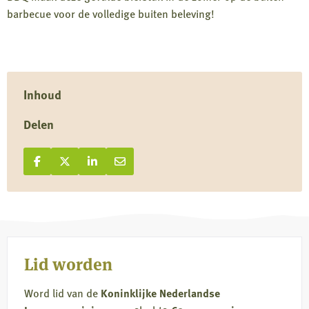
barbecue voor de volledige buiten beleving!
Inhoud
Delen
Deel op Facebook
Deel
Deel op X
Deel
Deel op LinkedIn
Deel
Deel via e-mail
Deel
op
op
op
via
Facebook
X
LinkedIn
e-
mail
Lid worden
Word lid van de
Koninklijke Nederlandse