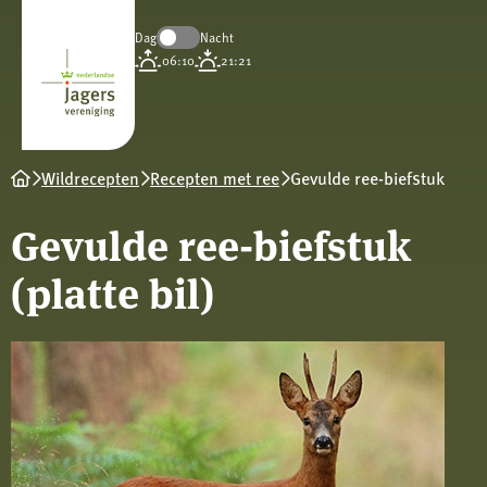
Dag
Nacht
Koninklijke
06:10
21:21
Nederlandse
Jagersvereniging
Wildrecepten
Recepten met ree
Gevulde ree-biefstuk
Gevulde ree-biefstuk
(platte bil)