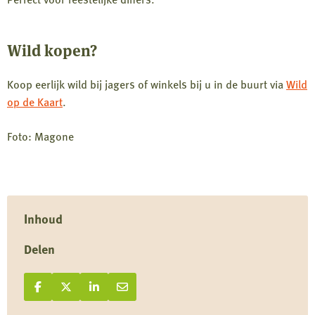
Wild kopen?
Koop eerlijk wild bij jagers of winkels bij u in de buurt via
Wild
op de Kaart
.
Foto: Magone
Inhoud
Delen
Deel op Facebook
Deel
Deel op X
Deel
Deel op LinkedIn
Deel
Deel via e-mail
Deel