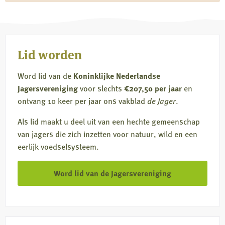
op
op
op
via
Facebook
X
LinkedIn
e-
mail
Lid worden
Word lid van de
Koninklijke Nederlandse
Jagersvereniging
voor slechts
€207,50 per jaar
en
ontvang 10 keer per jaar ons vakblad
de Jager
.
Als lid maakt u deel uit van een hechte gemeenschap
van jagers die zich inzetten voor natuur, wild en een
eerlijk voedselsysteem.
Word lid van de Jagersvereniging