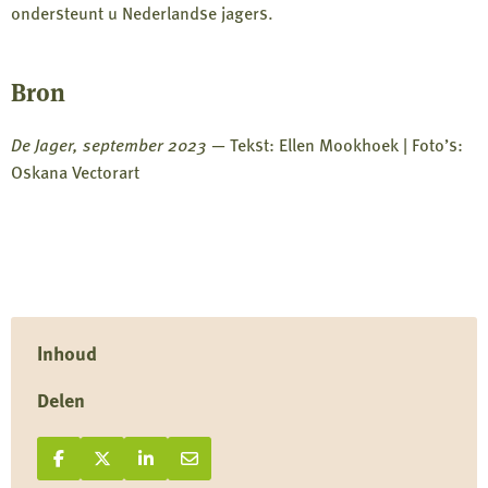
ondersteunt u Nederlandse jagers.
Bron
De Jager, september 2023
— Tekst: Ellen Mookhoek | Foto’s:
Oskana Vectorart
Inhoud
Delen
Deel op Facebook
Deel
Deel op X
Deel
Deel op LinkedIn
Deel
Deel via e-mail
Deel