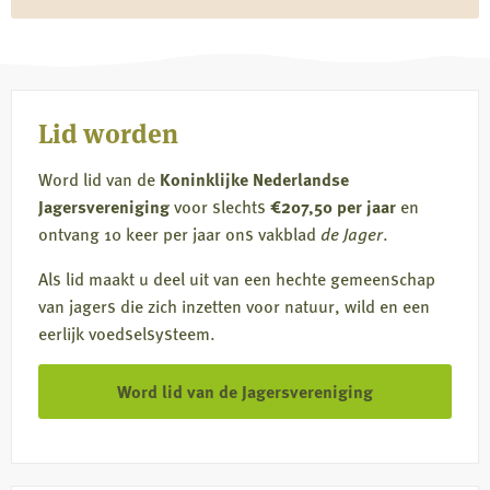
op
op
op
via
Facebook
X
LinkedIn
e-
mail
Lid worden
Word lid van de
Koninklijke Nederlandse
Jagersvereniging
voor slechts
€207,50 per jaar
en
ontvang 10 keer per jaar ons vakblad
de Jager
.
Als lid maakt u deel uit van een hechte gemeenschap
van jagers die zich inzetten voor natuur, wild en een
eerlijk voedselsysteem.
Word lid van de Jagersvereniging