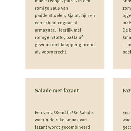
malse reepjes patrijs in een
sho
romige saus van
zom
paddenstoelen, sjalot, tijm en
tijg
een scheut cognac of
inkt
armagnac. Heerlijk met
De b
romige risotto, pasta of
smak
gewoon met knapperig brood
— p
als voorgerecht.
pael
Lees
Lees
meer
meer
over
over
Salade met fazant
Faz
Patrijs
Paella
met
Valencia
Een verrassend frisse salade
Een 
romige
met
waarin de rijke smaak van
waar
paddenstoelensaus
wild
fazant wordt gecombineerd
gec