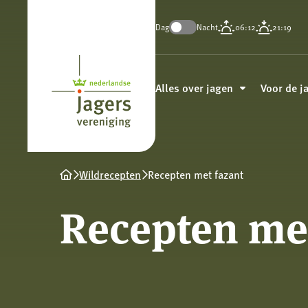
Dag
Nacht
06:12
21:19
Koninklijke
Nederlandse
Alles over jagen
Voor de j
Jagersvereniging
Wildrecepten
Recepten met fazant
Recepten met