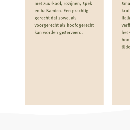
met zuurkool, rozijnen, spek
sma
en balsamico. Een prachtig
krui
gerecht dat zowel als
Ital
voorgerecht als hoofdgerecht
verf
kan worden geserveerd.
het 
hoo
tijd
Lees
Lees
meer
meer
over
over