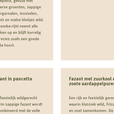
wpiece, gevuld met
erse groenten, sappige
ergarnalen, mosselen,
vis en malse blokjes wild.
omba-rijst neemt alle
en op en blijft korrelig
recies zoals een goede
la hoort.
Lees
meer
over
ant in pancetta
Fazant met zuurkool 
zoete aardappelpure
Hot
Pheasant
feestelijk wildgerecht
Een rijk en feestelijk gere
Pie
in sappige fazant wordt
waarin klassiek wild, fris
ombineerd met de volle
en zoet samenkomen. De