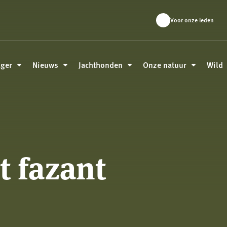
Voor onze leden
ager
Nieuws
Jachthonden
Onze natuur
Wild
 fazant