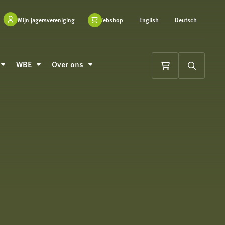
Mijn jagersvereniging
Webshop
English
Deutsch
WBE
Over ons
Winkelwagen
Zoeken