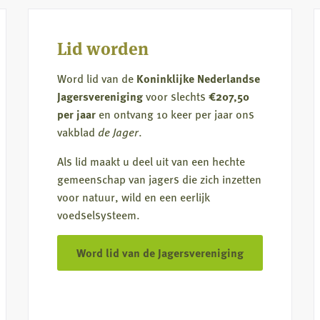
Fazant
met
Lid worden
zuurkool
en
Word lid van de
Koninklijke Nederlandse
zoete
Jagersvereniging
voor slechts
€207,50
aardappelpuree
per jaar
en ontvang 10 keer per jaar ons
vakblad
de Jager
.
Als lid maakt u deel uit van een hechte
gemeenschap van jagers die zich inzetten
voor natuur, wild en een eerlijk
voedselsysteem.
Word lid van de Jagersvereniging