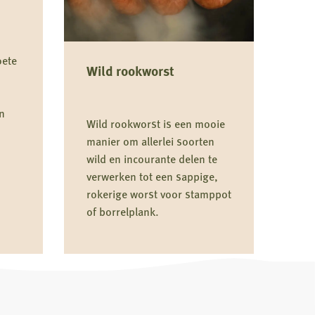
oete
Wild rookworst
n
Wild rookworst is een mooie
manier om allerlei soorten
wild en incourante delen te
verwerken tot een sappige,
rokerige worst voor stamppot
of borrelplank.
Lees
meer
over