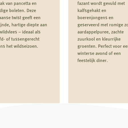
ak van pancetta en
fazant wordt gevuld met
dige boleten. Deze
kalfsgehakt en
iaanse twist geeft een
boerenjongens en
ijnde, hartige diepte aan
geserveerd met romige z
wildvlees – ideaal als
aardappelpuree, zachte
fd- of tussengerecht
zuurkool en kleurrijke
ens het wildseizoen.
groenten. Perfect voor ee
winterse avond of een
feestelijk diner.
Lees
meer
over