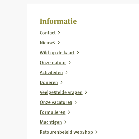
Salade
Fazant
met
in
Informatie
fazant
pancetta
Contact
Nieuws
Wild op de kaart
Onze natuur
Activiteiten
Doneren
Veelgestelde vragen
Onze vacatures
Formulieren
Machtigen
Retourenbeleid webshop