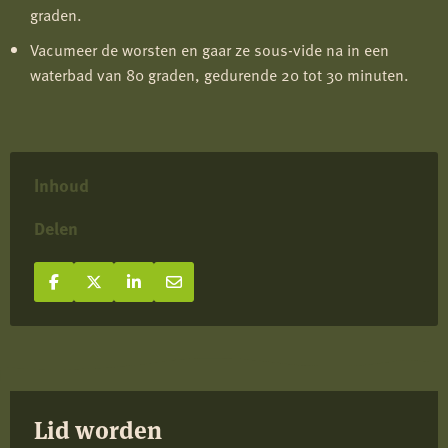
graden.
Vacumeer de worsten en gaar ze sous-vide na in een
waterbad van 80 graden, gedurende 20 tot 30 minuten.
Inhoud
Delen
Deel op Facebook
Deel
Deel op X
Deel
Deel op LinkedIn
Deel
Deel via e-mail
Deel
op
op
op
via
Facebook
X
LinkedIn
e-
mail
Lid worden