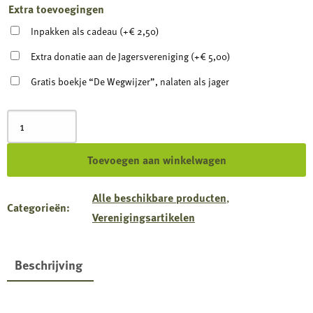
Extra toevoegingen
Inpakken als cadeau
(+
€
2,50
)
Extra donatie aan de Jagersvereniging
(+
€
5,00
)
Gratis boekje “De Wegwijzer”, nalaten als jager
Braderiepakket
voor
WBE's
Toevoegen aan winkelwagen
|
50
Alle beschikbare producten
,
stuks
Categorieën:
Verenigingsartikelen
van
alle
producten
Beschrijving
aantal