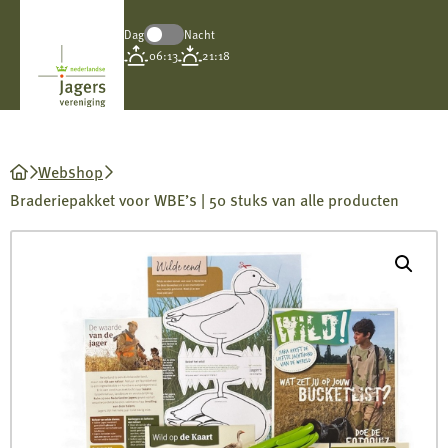
Dag
Nacht
Koninklijke
06:13
21:18
Nederlandse
Jagersvereniging
Webshop
Braderiepakket voor WBE’s | 50 stuks van alle producten