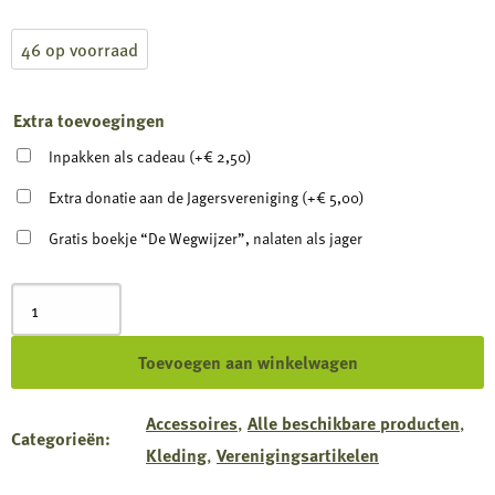
46 op voorraad
Extra toevoegingen
Inpakken als cadeau
(+
€
2,50
)
Extra donatie aan de Jagersvereniging
(+
€
5,00
)
Gratis boekje “De Wegwijzer”, nalaten als jager
Sokken
logo
wit
Toevoegen aan winkelwagen
aantal
Accessoires
,
Alle beschikbare producten
,
Categorieën:
Kleding
,
Verenigingsartikelen