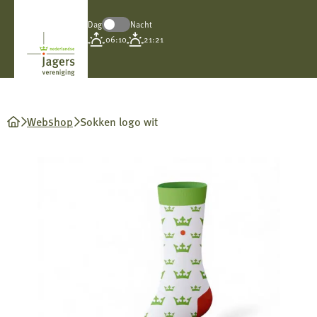
Dag
Nacht
Koninklijke
06:10
21:21
Nederlandse
Jagersvereniging
Webshop
Sokken logo wit