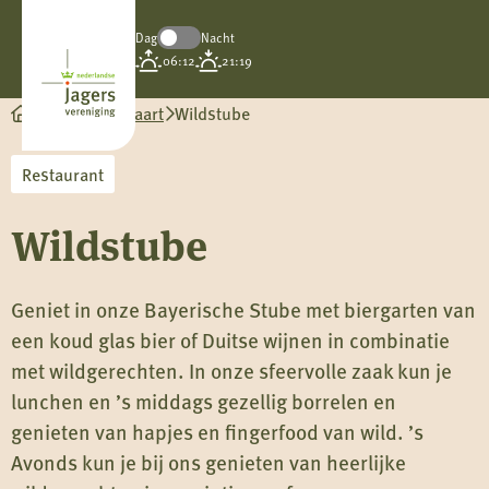
Dag
Nacht
Koninklijke
06:12
21:19
Nederlandse
Jagersvereniging
Wild op de kaart
Wildstube
Restaurant
Wildstube
Geniet in onze Bayerische Stube met biergarten van
een koud glas bier of Duitse wijnen in combinatie
met wildgerechten. In onze sfeervolle zaak kun je
lunchen en ’s middags gezellig borrelen en
genieten van hapjes en fingerfood van wild. ’s
Avonds kun je bij ons genieten van heerlijke