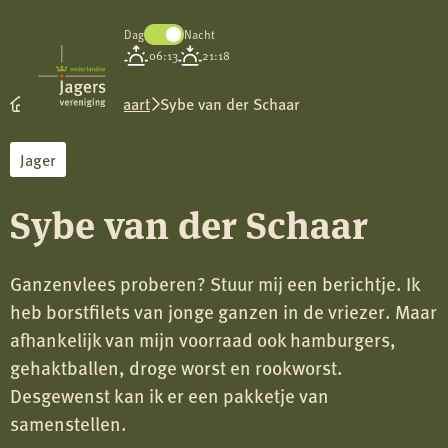
Dag
Nacht
Koninklijke
06:13
21:18
Nederlandse
Jagersvereniging
Wild op de kaart
Sybe van der Schaar
Jager
Sybe van der Schaar
Ganzenvlees proberen? Stuur mij een berichtje. Ik
heb borstfilets van jonge ganzen in de vriezer. Maar
afhankelijk van mijn voorraad ook hamburgers,
gehaktballen, droge worst en rookworst.
Desgewenst kan ik er een pakketje van
samenstellen.