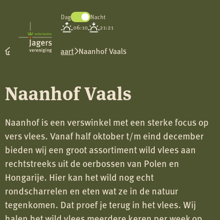
Dag
Nacht
Koninklijke
06:10
21:21
Nederlandse
Jagersvereniging
Wild op de kaart
Naanhof Vaals
Naanhof Vaals
Naanhof is een verswinkel met een sterke focus op
vers vlees. Vanaf half oktober t/m eind december
bieden wij een groot assortiment wild vlees aan
rechtstreeks uit de oerbossen van Polen en
Hongarije. Hier kan het wild nog echt
rondscharrelen en eten wat ze in de natuur
tegenkomen. Dat proef je terug in het vlees. Wij
halen het wild vlees meerdere keren per week op