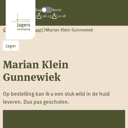
Dag
Nacht
Koninklijke
06:13
21:18
Nederlandse
Jagersvereniging
Wild op de kaart
Marian Klein Gunnewiek
Jager
Marian Klein
Gunnewiek
Op bestelling kan ik u een stuk wild in de huid
leveren. Dus pas geschoten.