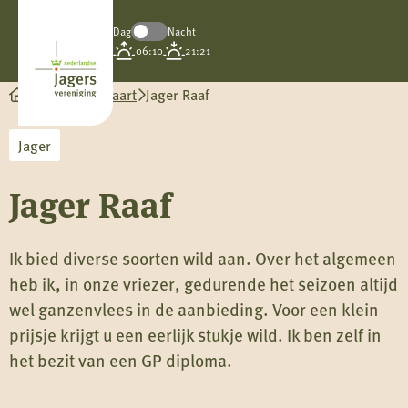
Dag
Nacht
Koninklijke
06:10
21:21
Nederlandse
Jagersvereniging
Wild op de kaart
Jager Raaf
Jager
Jager Raaf
Ik bied diverse soorten wild aan. Over het algemeen
heb ik, in onze vriezer, gedurende het seizoen altijd
wel ganzenvlees in de aanbieding. Voor een klein
prijsje krijgt u een eerlijk stukje wild. Ik ben zelf in
het bezit van een GP diploma.