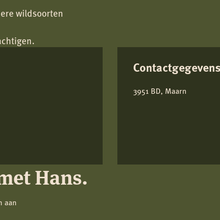
dere wildsoorten
achtigen.
Contactgegeven
3951 BD, Maarn
met Hans.
en aan