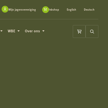
Mijn jagersvereniging
Webshop
English
Deutsch
WBE
Over ons
Winkelwagen
Zoeken