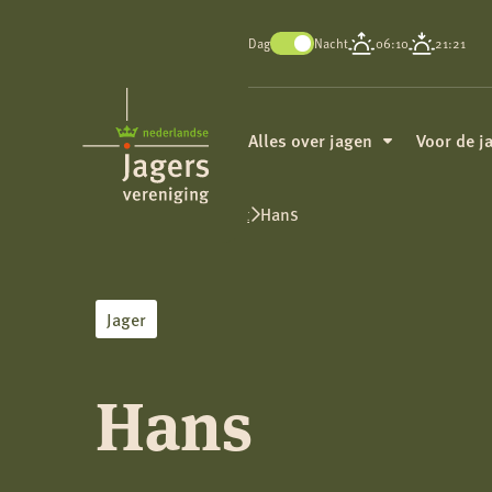
Dag
Nacht
06:10
21:21
Koninklijke
Nederlandse
Alles over jagen
Voor de j
Jagersvereniging
Wild op de kaart
Hans
Jager
Hans