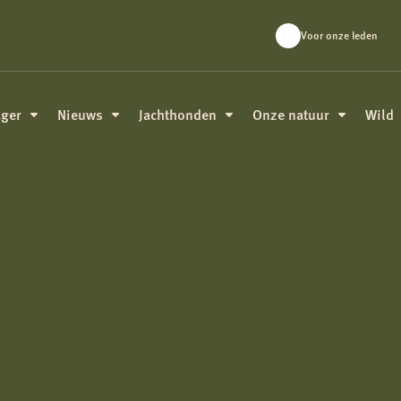
Voor onze leden
ager
Nieuws
Jachthonden
Onze natuur
Wild