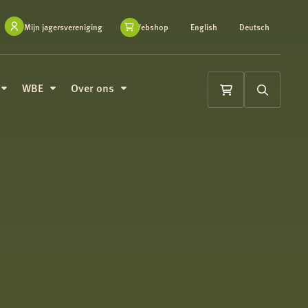
Mijn jagersvereniging
Webshop
English
Deutsch
WBE
Over ons
Winkelwagen
Zoeken