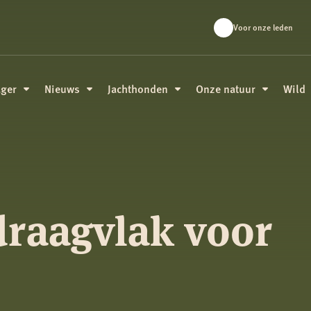
Voor onze leden
ager
Nieuws
Jachthonden
Onze natuur
Wild
draagvlak voor