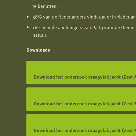
te benutten.
38% van de Nederlanders vindt dat er in Nederland
16% van de aanhangers van Partij voor de Dieren 
natuur.
Downloads
Download het onderzoek draagvlak jacht (Zest 
Opent
in
een
Download het onderzoek draagvlak jacht (Zest 
nieuwe
Opent
tab
in
een
Download het onderzoek draagvlak jacht (Zest 