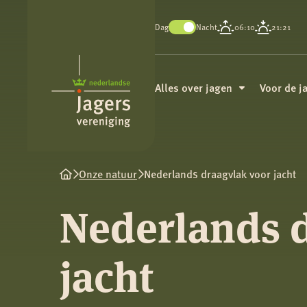
Dag
Nacht
06:10
21:21
Koninklijke
Nederlandse
Alles over jagen
Voor de j
Jagersvereniging
Onze natuur
Nederlands draagvlak voor jacht
Nederlands 
jacht