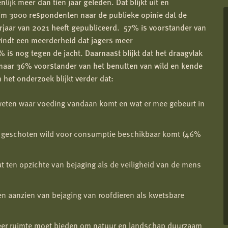
ijk meer dan tien jaar geleden. Dat blijkt uit en
m 3000 respondenten naar de publieke opinie dat de
orjaar van 2021 heeft gepubliceerd. 57% is voorstander van
vindt een meerderheid dat jagers meer
is nog tegen de jacht. Daarnaast blijkt dat het draagvlak
 maar 36% voorstander van het benutten van wild en kende
n het onderzoek blijkt verder dat:
 weten waar voeding vandaan komt en wat er mee gebeurt in
at geschoten wild voor consumptie beschikbaar komt (46%
t ten opzichte van bejaging als de veiligheid van de mens
ten aanzien van bejaging van roofdieren als kwetsbare
meer ruimte moet bieden om natuur en landschap duurzaam