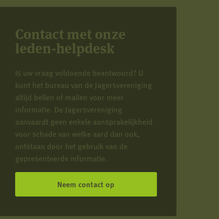
Contact met onze
leden-helpdesk
Is uw vraag voldoende beantwoord? U
kunt het bureau van de Jagersvereniging
altijd bellen of mailen voor meer
informatie. De Jagersvereniging
aanvaardt geen enkele aansprakelijkheid
voor schade van welke aard dan ook,
ontstaan door het gebruik van de
gepresenteerde informatie.
Neem contact op