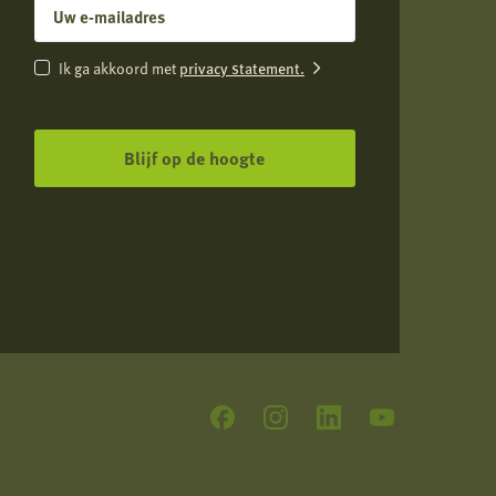
E-
mailadres
Instemming
privacy statement.
Ik ga akkoord met