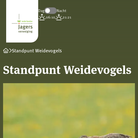
Dag
Nacht
Koninklijke
06:10
21:21
Nederlandse
Jagersvereniging
Standpunt Weidevogels
Standpunt Weidevogels