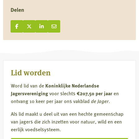
Delen
Deel op Facebook
Deel
Deel op X
Deel
Deel op LinkedIn
Deel
Deel via e-mail
Deel
op
op
op
via
Facebook
X
LinkedIn
e-
mail
Lid worden
Word lid van de
Koninklijke Nederlandse
Jagersvereniging
voor slechts
€207,50 per jaar
en
ontvang 10 keer per jaar ons vakblad
de Jager
.
Als lid maakt u deel uit van een hechte gemeenschap
van jagers die zich inzetten voor natuur, wild en een
eerlijk voedselsysteem.