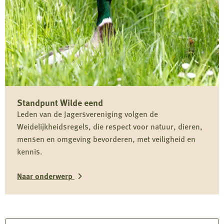
Standpunt
Achterlaten
bejaagd
reewild
in
het
veld
Standpunt Wilde eend
totaal
Leden van de Jagersvereniging volgen de
overbodig
Weidelijkheidsregels, die respect voor natuur, dieren,
mensen en omgeving bevorderen, met veiligheid en
kennis.
Naar onderwerp
Lees
meer