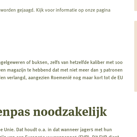
worden gejaagd. Kijk voor informatie op onze pagina
gelgeweren of buksen, zelfs van hetzelfde kaliber met 100
een magazijn te hebbend dat met niet meer dan 3 patronen
n verlangd, aangezien Roemenië nog maar kort tot de EU
npas noodzakelijk
e Unie. Dat houdt o.a. in dat wanneer jagers met hun
te zijn van een Europese vuurwapenpas (EVP). Dit EVP dient