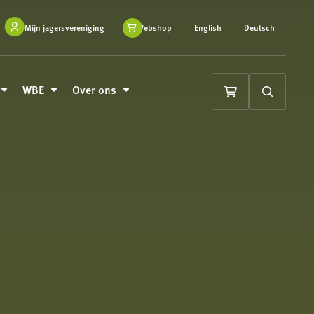
Mijn jagersvereniging
Webshop
English
Deutsch
WBE
Over ons
Winkelwagen
Zoeken