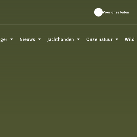
Voor onze leden
ager
Nieuws
Jachthonden
Onze natuur
Wild