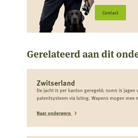
Contact
Gerelateerd aan dit ond
Lees
Zwitserland
meer
over
De jacht is per kanton geregeld; soms is jagen 
patentsysteem via loting. Wapens mogen mee m
Zwitserland
Naar onderwerp