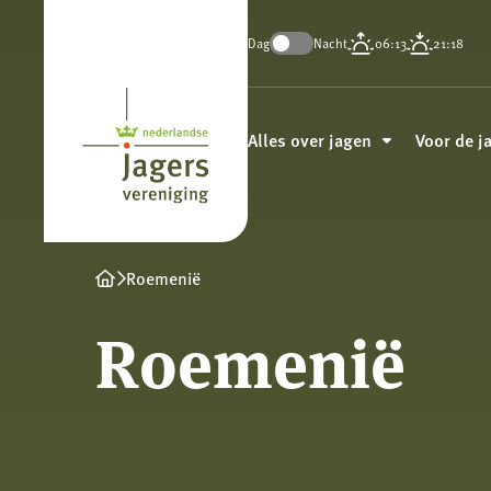
Dag
Nacht
06:13
21:18
Koninklijke
Nederlandse
Alles over jagen
Voor de j
Jagersvereniging
Roemenië
Roemenië