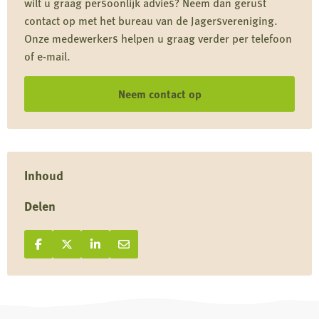
wilt u graag persoonlijk advies? Neem dan gerust
contact op met het bureau van de Jagersvereniging.
Onze medewerkers helpen u graag verder per telefoon
of e-mail.
Neem contact op
Inhoud
Delen
Deel op Facebook
Deel
Deel op X
Deel
Deel op LinkedIn
Deel
Deel via e-mail
Deel
op
op
op
via
Facebook
X
LinkedIn
e-
mail