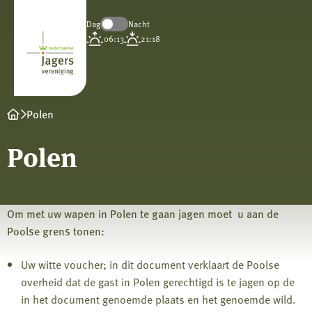
Dag
Nacht
Koninklijke
06:13
21:18
Nederlandse
Jagersvereniging
Polen
Polen
Om met uw wapen in Polen te gaan jagen moet u aan de
Poolse grens tonen:
Uw witte voucher; in dit document verklaart de Poolse
overheid dat de gast in Polen gerechtigd is te jagen op de
in het document genoemde plaats en het genoemde wild.