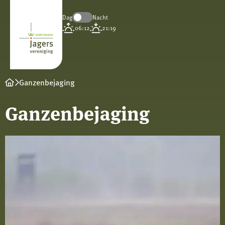
Dag
Nacht
Koninklijke
06:12
21:19
Nederlandse
Jagersvereniging
Ganzenbejaging
Ganzenbejaging