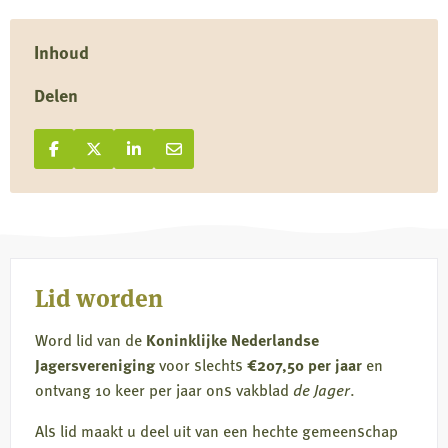
Inhoud
Delen
Deel op Facebook
Deel
Deel op X
Deel
Deel op LinkedIn
Deel
Deel via e-mail
Deel
op
op
op
via
Facebook
X
LinkedIn
e-
mail
Lid worden
Word lid van de
Koninklijke Nederlandse
Jagersvereniging
voor slechts
€207,50 per jaar
en
ontvang 10 keer per jaar ons vakblad
de Jager
.
Als lid maakt u deel uit van een hechte gemeenschap