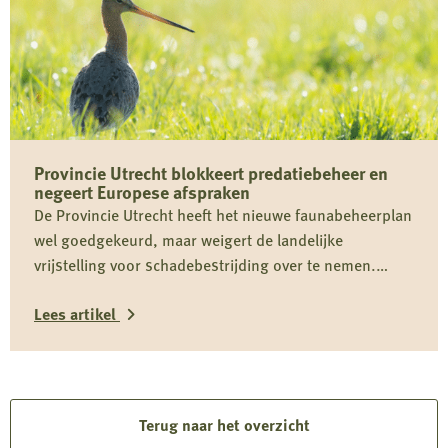
meer
over
Reactie
op
berichtgeving
over
Provincie Utrecht blokkeert predatiebeheer en
jachthondenbeleid
negeert Europese afspraken
De Provincie Utrecht heeft het nieuwe faunabeheerplan
wel goedgekeurd, maar weigert de landelijke
vrijstelling voor schadebestrijding over te nemen.
Daardoor kan predatiebeheer niet worden uitgevoerd,
Lees artikel
juist in een cruciale periode voor weidevogels zoals de
grutto. Dit belemmert effectief faunabeheer, vergroot
Lees
schade en staat haaks op Europese verplichtingen en
het eigen provinciale beleid.
meer
over
Terug naar het overzicht