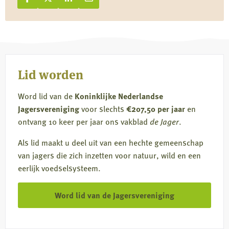
Deel op Facebook
Deel
Deel op X
Deel
Deel op LinkedIn
Deel
Deel via e-mail
Deel
op
op
op
via
Facebook
X
LinkedIn
e-
mail
Lid worden
Word lid van de
Koninklijke Nederlandse
Jagersvereniging
voor slechts
€207,50 per jaar
en
ontvang 10 keer per jaar ons vakblad
de Jager
.
Als lid maakt u deel uit van een hechte gemeenschap
van jagers die zich inzetten voor natuur, wild en een
eerlijk voedselsysteem.
Word lid van de Jagersvereniging