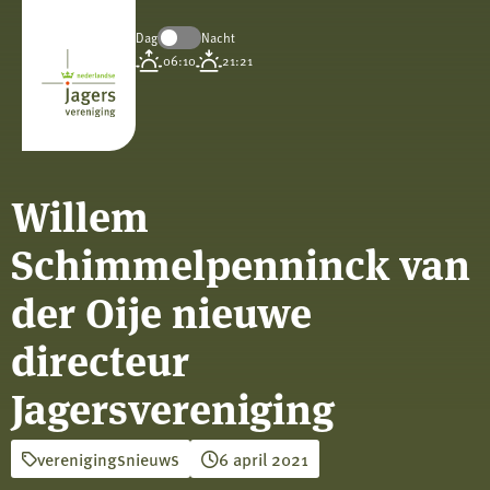
Dag
Nacht
Koninklijke
06:10
21:21
Nederlandse
Jagersvereniging
Willem
Schimmelpenninck van
der Oije nieuwe
directeur
Jagersvereniging
verenigingsnieuws
6 april 2021