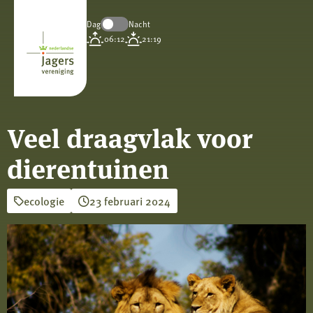
Dag
Nacht
Koninklijke
06:12
21:19
Nederlandse
Jagersvereniging
Veel draagvlak voor
dierentuinen
ecologie
23 februari 2024