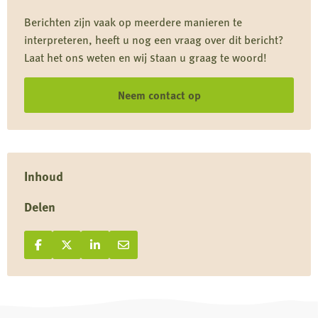
situatie
Berichten zijn vaak op meerdere manieren te
populatiebeheer
interpreteren, heeft u nog een vraag over dit bericht?
exoten
Laat het ons weten en wij staan u graag te woord!
en
verwilderde
Neem contact op
dieren
Inhoud
Delen
Deel op Facebook
Deel
Deel op X
Deel
Deel op LinkedIn
Deel
Deel via e-mail
Deel
op
op
op
via
Facebook
X
LinkedIn
e-
mail