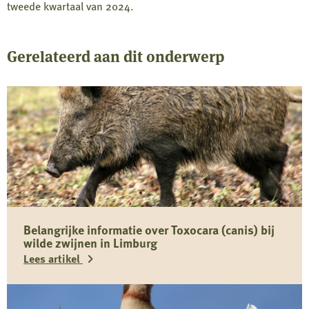
tweede kwartaal van 2024.
Gerelateerd aan dit onderwerp
Belangrijke informatie over Toxocara (canis) bij
wilde zwijnen in Limburg
Lees artikel
Lees