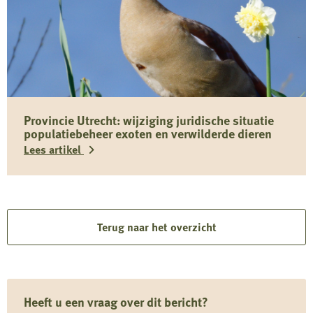
meer
over
Belangrijke
informatie
over
Toxocara
Provincie Utrecht: wijziging juridische situatie
(canis)
populatiebeheer exoten en verwilderde dieren
bij
Lees artikel
wilde
zwijnen
Lees
in
meer
Limburg
over
Terug naar het overzicht
Provincie
Utrecht:
wijziging
Heeft u een vraag over dit bericht?
juridische