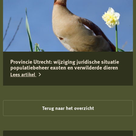
Lees
meer
over
Belangrijke
informatie
over
Toxocara
Provincie Utrecht: wijziging juridische situatie
(canis)
populatiebeheer exoten en verwilderde dieren
bij
Lees artikel
wilde
zwijnen
Lees
in
meer
Limburg
over
Terug naar het overzicht
Provincie
Utrecht:
wijziging