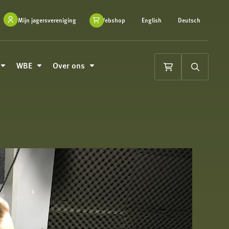
Mijn jagersvereniging
Webshop
English
Deutsch
WBE
Over ons
Winkelwagen
Zoeken