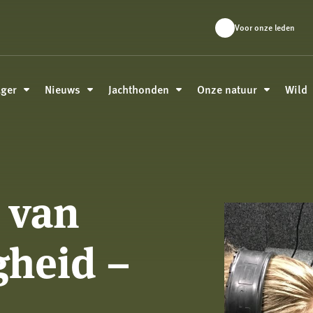
Voor onze leden
ager
Nieuws
Jachthonden
Onze natuur
Wild
 van
gheid –