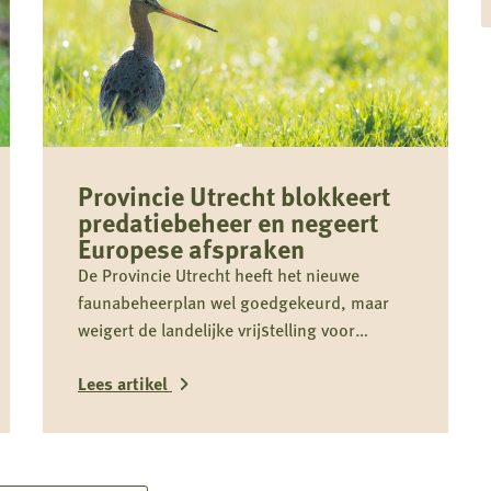
Provincie Utrecht blokkeert
predatiebeheer en negeert
Europese afspraken
De Provincie Utrecht heeft het nieuwe
faunabeheerplan wel goedgekeurd, maar
weigert de landelijke vrijstelling voor
schadebestrijding over te nemen. Daardoor
Lees artikel
kan predatiebeheer niet worden uitgevoerd,
juist in een cruciale periode voor
weidevogels zoals de grutto. Dit belemmert
Lees
effectief faunabeheer, vergroot schade en
meer