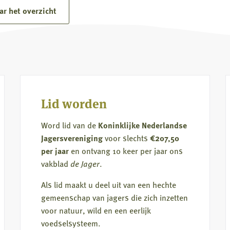
staat haaks op Europese verplichtingen en
over
ar het overzicht
het eigen provinciale beleid.
Provincie
Utrecht
blokkeert
predatiebeheer
en
negeert
Lid worden
Europese
afspraken
Word lid van de
Koninklijke Nederlandse
Jagersvereniging
voor slechts
€207,50
per jaar
en ontvang 10 keer per jaar ons
vakblad
de Jager
.
Als lid maakt u deel uit van een hechte
gemeenschap van jagers die zich inzetten
voor natuur, wild en een eerlijk
voedselsysteem.