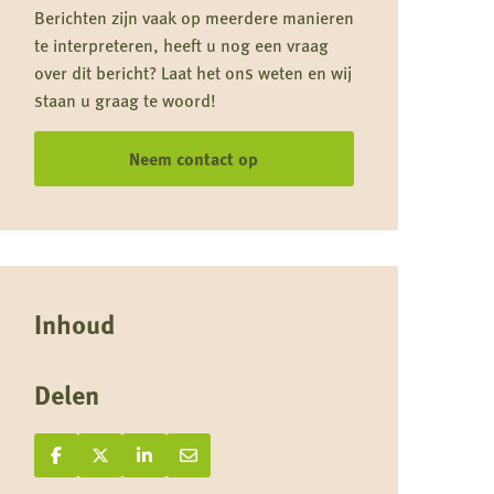
Berichten zijn vaak op meerdere manieren
te interpreteren, heeft u nog een vraag
over dit bericht? Laat het ons weten en wij
staan u graag te woord!
Neem contact op
Inhoud
Delen
Deel op Facebook
Deel
Deel op X
Deel
Deel op LinkedIn
Deel
Deel via e-mail
Deel