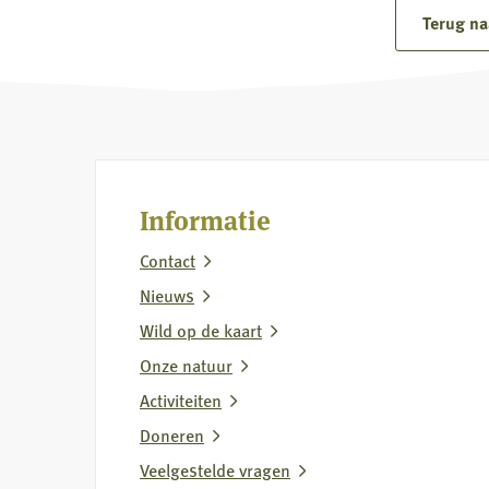
over
Terug na
Reactie
op
berichtgeving
over
jachthondenbeleid
Informatie
Contact
Nieuws
Wild op de kaart
Onze natuur
Activiteiten
Doneren
Veelgestelde vragen