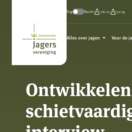
Dag
Nacht
06:12
21:19
Koninklijke
Nederlandse
Alles over jagen
Voor de j
Jagersvereniging
Ontwikkelen
schietvaardi
interview