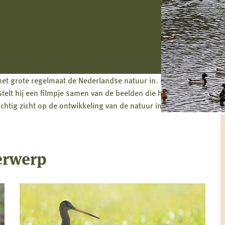
 met grote regelmaat de Nederlandse natuur in. Daar maakt
lt hij een filmpje samen van de beelden die hij in de
chtig zicht op de ontwikkeling van de natuur in de loop van
erwerp