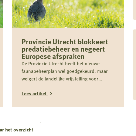
Provincie Utrecht blokkeert
predatiebeheer en negeert
Europese afspraken
De Provincie Utrecht heeft het nieuwe
faunabeheerplan wel goedgekeurd, maar
weigert de landelijke vrijstelling voor
schadebestrijding over te nemen. Daardoor
Lees artikel
kan predatiebeheer niet worden uitgevoerd,
juist in een cruciale periode voor
weidevogels zoals de grutto. Dit belemmert
Lees
effectief faunabeheer, vergroot schade en
meer
staat haaks op Europese verplichtingen en
over
ar het overzicht
het eigen provinciale beleid.