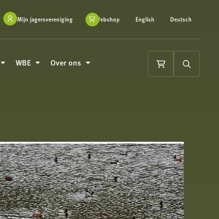
Mijn jagersvereniging
Webshop
English
Deutsch
WBE
Over ons
Winkelwagen
Zoeken