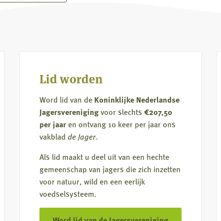
Provincie
Utrecht
blokkeert
predatiebeheer
en
negeert
Lid worden
Europese
afspraken
Word lid van de
Koninklijke Nederlandse
Jagersvereniging
voor slechts
€207,50
per jaar
en ontvang 10 keer per jaar ons
vakblad
de Jager
.
Als lid maakt u deel uit van een hechte
gemeenschap van jagers die zich inzetten
voor natuur, wild en een eerlijk
voedselsysteem.
Word lid van de Jagersvereniging