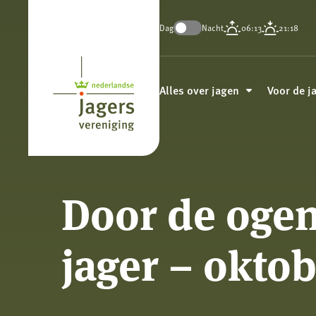
Dag
Nacht
06:13
21:18
Koninklijke
Nederlandse
Alles over jagen
Voor de j
Jagersvereniging
Door de ogen
jager – oktob