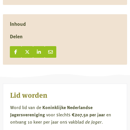
Inhoud
Delen
Deel op Facebook
Deel
Deel op X
Deel
Deel op LinkedIn
Deel
Deel via e-mail
Deel
op
op
op
via
Facebook
X
LinkedIn
e-
mail
Lid worden
Word lid van de
Koninklijke Nederlandse
Jagersvereniging
voor slechts
€207,50 per jaar
en
ontvang 10 keer per jaar ons vakblad
de Jager
.