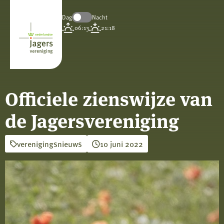
Dag
Nacht
Koninklijke
06:13
21:18
Nederlandse
Jagersvereniging
Officiele zienswijze van
de Jagersvereniging
verenigingsnieuws
10 juni 2022