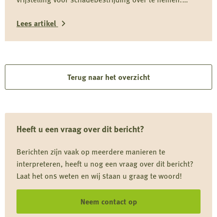
Daardoor kan predatiebeheer niet worden uitgevoerd,
Lees artikel
juist in een cruciale periode voor weidevogels zoals de
grutto. Dit belemmert effectief faunabeheer, vergroot
Lees
schade en staat haaks op Europese verplichtingen en
het eigen provinciale beleid.
meer
over
Terug naar het overzicht
Provincie
Utrecht
blokkeert
Heeft u een vraag over dit bericht?
predatiebeheer
en
Berichten zijn vaak op meerdere manieren te
negeert
interpreteren, heeft u nog een vraag over dit bericht?
Europese
Laat het ons weten en wij staan u graag te woord!
afspraken
Neem contact op