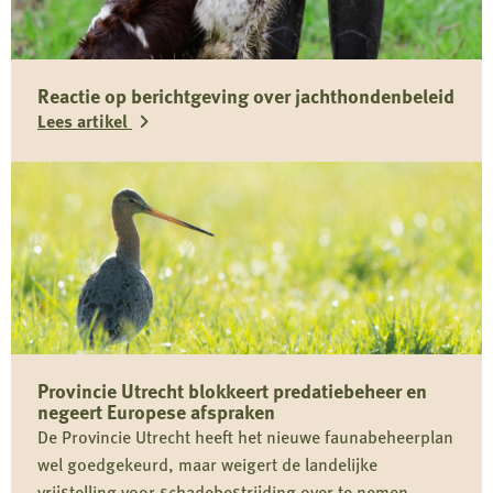
Reactie op berichtgeving over jachthondenbeleid
Lees artikel
Lees
meer
over
Reactie
op
berichtgeving
over
Provincie Utrecht blokkeert predatiebeheer en
jachthondenbeleid
negeert Europese afspraken
De Provincie Utrecht heeft het nieuwe faunabeheerplan
wel goedgekeurd, maar weigert de landelijke
vrijstelling voor schadebestrijding over te nemen.