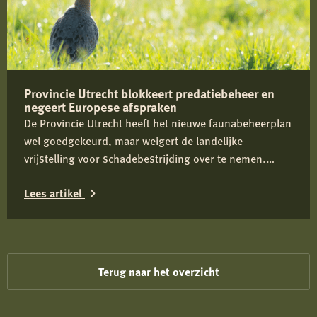
Reactie
op
berichtgeving
over
Provincie Utrecht blokkeert predatiebeheer en
jachthondenbeleid
negeert Europese afspraken
De Provincie Utrecht heeft het nieuwe faunabeheerplan
wel goedgekeurd, maar weigert de landelijke
vrijstelling voor schadebestrijding over te nemen.
Daardoor kan predatiebeheer niet worden uitgevoerd,
Lees artikel
juist in een cruciale periode voor weidevogels zoals de
grutto. Dit belemmert effectief faunabeheer, vergroot
Lees
schade en staat haaks op Europese verplichtingen en
het eigen provinciale beleid.
meer
over
Terug naar het overzicht
Provincie
Utrecht