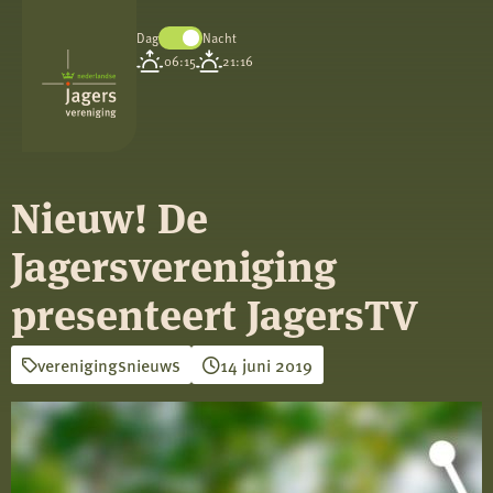
Dag
Nacht
Koninklijke
06:15
21:16
Nederlandse
Jagersvereniging
Nieuw! De
Jagersvereniging
presenteert JagersTV
verenigingsnieuws
14 juni 2019