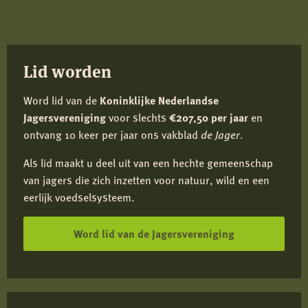
Facebook
X
LinkedIn
e-
mail
Lid worden
Word lid van de
Koninklijke Nederlandse
Jagersvereniging
voor slechts
€207,50 per jaar
en
ontvang 10 keer per jaar ons vakblad
de Jager
.
Als lid maakt u deel uit van een hechte gemeenschap
van jagers die zich inzetten voor natuur, wild en een
eerlijk voedselsysteem.
Word lid van de Jagersvereniging