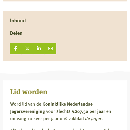
Inhoud
Delen
Deel op Facebook
Deel
Deel op X
Deel
Deel op LinkedIn
Deel
Deel via e-mail
Deel
op
op
op
via
Facebook
X
LinkedIn
e-
mail
Lid worden
Word lid van de
Koninklijke Nederlandse
Jagersvereniging
voor slechts
€207,50 per jaar
en
ontvang 10 keer per jaar ons vakblad
de Jager
.