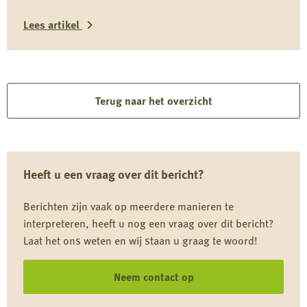
maken en voorbereiden! De inschrijving opent op
Lees artikel
zaterdag 17 januari om 19.00 uur.
Lees
meer
over
Terug naar het overzicht
Opening
inschrijving
voorjaarsveldwed-
Heeft u een vraag over dit bericht?
strijden
&
Berichten zijn vaak op meerdere manieren te
workingtesten
interpreteren, heeft u nog een vraag over dit bericht?
Laat het ons weten en wij staan u graag te woord!
Neem contact op