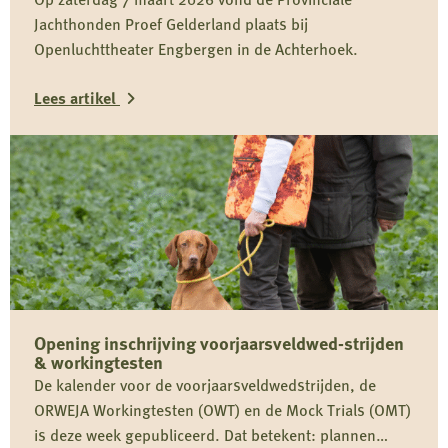
Jachthonden Proef Gelderland plaats bij
Openluchttheater Engbergen in de Achterhoek.
Lees artikel
Lees
meer
over
Winnaars
Provinciale
Jachthonden
Proef
Opening inschrijving voorjaarsveldwed-strijden
Gelderland
& workingtesten
De kalender voor de voorjaarsveldwedstrijden, de
ORWEJA Workingtesten (OWT) en de Mock Trials (OMT)
is deze week gepubliceerd. Dat betekent: plannen